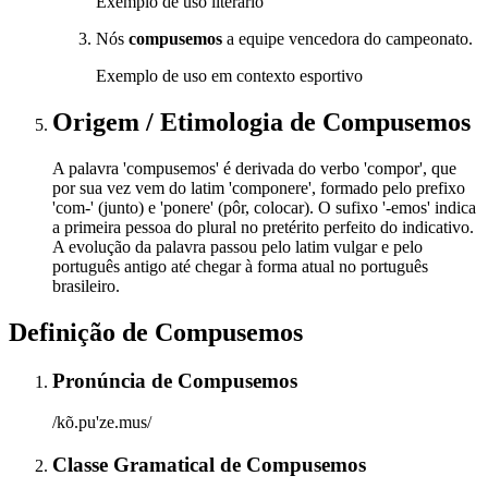
Exemplo de uso literário
Nós
compusemos
a equipe vencedora do campeonato.
Exemplo de uso em contexto esportivo
Origem / Etimologia
de
Compusemos
A palavra 'compusemos' é derivada do verbo 'compor', que
por sua vez vem do latim 'componere', formado pelo prefixo
'com-' (junto) e 'ponere' (pôr, colocar). O sufixo '-emos' indica
a primeira pessoa do plural no pretérito perfeito do indicativo.
A evolução da palavra passou pelo latim vulgar e pelo
português antigo até chegar à forma atual no português
brasileiro.
Definição de
Compusemos
Pronúncia
de
Compusemos
/kõ.pu'ze.mus/
Classe Gramatical
de
Compusemos