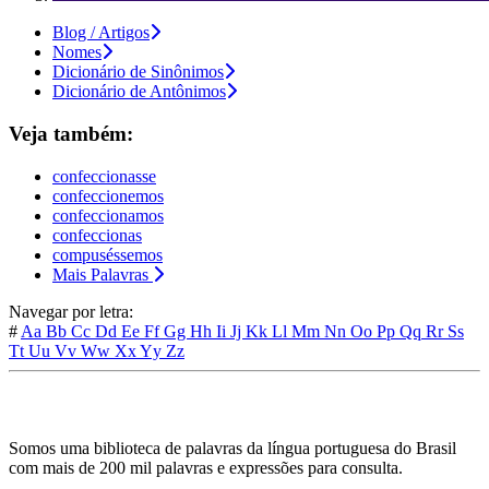
Blog / Artigos
Nomes
Dicionário de Sinônimos
Dicionário de Antônimos
Veja também:
confeccionasse
confeccionemos
confeccionamos
confeccionas
compuséssemos
Mais Palavras
Navegar por letra:
#
Aa
Bb
Cc
Dd
Ee
Ff
Gg
Hh
Ii
Jj
Kk
Ll
Mm
Nn
Oo
Pp
Qq
Rr
Ss
Tt
Uu
Vv
Ww
Xx
Yy
Zz
Somos uma biblioteca de palavras da língua portuguesa do Brasil
com mais de 200 mil palavras e expressões para consulta.