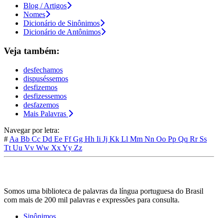
Blog / Artigos
Nomes
Dicionário de Sinônimos
Dicionário de Antônimos
Veja também:
desfechamos
dispuséssemos
desfizemos
desfizessemos
desfazemos
Mais Palavras
Navegar por letra:
#
Aa
Bb
Cc
Dd
Ee
Ff
Gg
Hh
Ii
Jj
Kk
Ll
Mm
Nn
Oo
Pp
Qq
Rr
Ss
Tt
Uu
Vv
Ww
Xx
Yy
Zz
Somos uma biblioteca de palavras da língua portuguesa do Brasil
com mais de 200 mil palavras e expressões para consulta.
Sinônimos