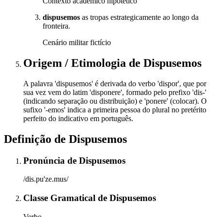
Contexto acadêmico hipotético
dispusemos
as tropas estrategicamente ao longo da
fronteira.
Cenário militar fictício
Origem / Etimologia
de
Dispusemos
A palavra 'dispusemos' é derivada do verbo 'dispor', que por
sua vez vem do latim 'disponere', formado pelo prefixo 'dis-'
(indicando separação ou distribuição) e 'ponere' (colocar). O
sufixo '-emos' indica a primeira pessoa do plural no pretérito
perfeito do indicativo em português.
Definição de
Dispusemos
Pronúncia
de
Dispusemos
/dis.pu'ze.mus/
Classe Gramatical
de
Dispusemos
Verbo