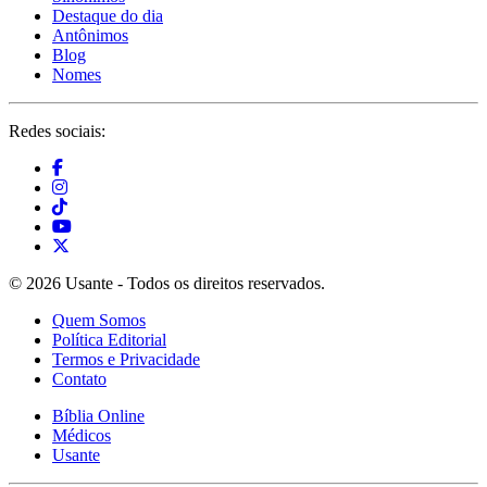
Destaque do dia
Antônimos
Blog
Nomes
Redes sociais:
© 2026 Usante - Todos os direitos reservados.
Quem Somos
Política Editorial
Termos e Privacidade
Contato
Bíblia Online
Médicos
Usante