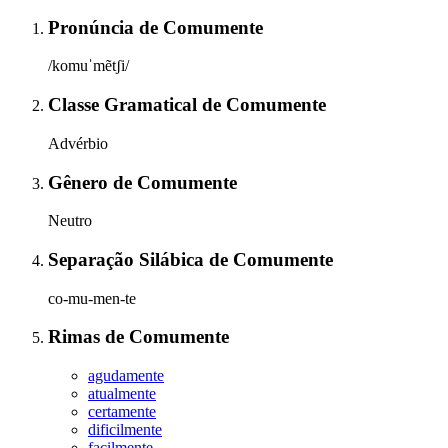
Pronúncia
de
Comumente
/komuˈmẽtʃi/
Classe Gramatical
de
Comumente
Advérbio
Gênero
de
Comumente
Neutro
Separação Silábica
de
Comumente
co-mu-men-te
Rimas
de
Comumente
agudamente
atualmente
certamente
dificilmente
facilmente