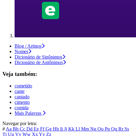
Blog / Artigos
Nomes
Dicionário de Sinônimos
Dicionário de Antônimos
Veja também:
cometido
cante
cantado
cimento
comida
Mais Palavras
Navegar por letra:
#
Aa
Bb
Cc
Dd
Ee
Ff
Gg
Hh
Ii
Jj
Kk
Ll
Mm
Nn
Oo
Pp
Qq
Rr
Ss
Tt
Uu
Vv
Ww
Xx
Yy
Zz