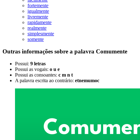
fortemente
igualmente
livremente
rapidamente
realmente
simplesmente
somente
Outras informações sobre
a palavra
Comumente
Possui:
9 letras
Possui as vogais:
o u e
Possui as consoantes:
c m n t
A palavra escrita ao contrário:
etnemumoc