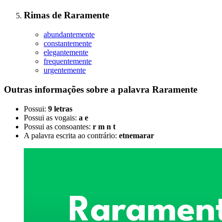
Rimas
de
Raramente
abundantemente
constantemente
elegantemente
frequentemente
urgentemente
Outras informações sobre
a palavra
Raramente
Possui:
9 letras
Possui as vogais:
a e
Possui as consoantes:
r m n t
A palavra escrita ao contrário:
etnemarar