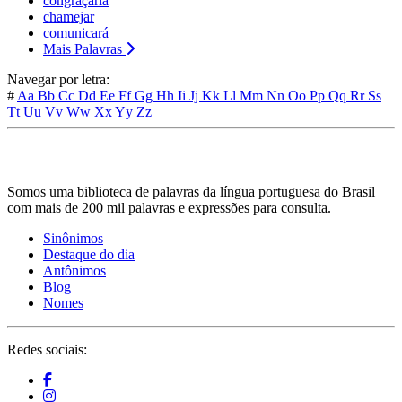
congraçaria
chamejar
comunicará
Mais Palavras
Navegar por letra:
#
Aa
Bb
Cc
Dd
Ee
Ff
Gg
Hh
Ii
Jj
Kk
Ll
Mm
Nn
Oo
Pp
Qq
Rr
Ss
Tt
Uu
Vv
Ww
Xx
Yy
Zz
Somos uma biblioteca de palavras da língua portuguesa do Brasil
com mais de 200 mil palavras e expressões para consulta.
Sinônimos
Destaque do dia
Antônimos
Blog
Nomes
Redes sociais: