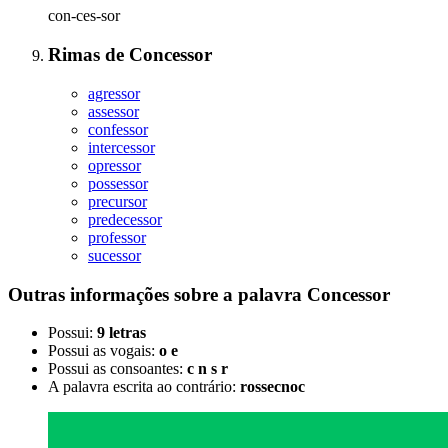
con-ces-sor
Rimas
de
Concessor
agressor
assessor
confessor
intercessor
opressor
possessor
precursor
predecessor
professor
sucessor
Outras informações sobre
a palavra
Concessor
Possui:
9 letras
Possui as vogais:
o e
Possui as consoantes:
c n s r
A palavra escrita ao contrário:
rossecnoc