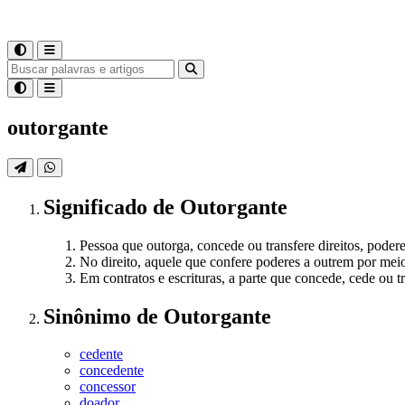
outorgante
Significado
de
Outorgante
Pessoa que outorga, concede ou transfere direitos, pode
No direito, aquele que confere poderes a outrem por meio
Em contratos e escrituras, a parte que concede, cede ou tr
Sinônimo
de
Outorgante
cedente
concedente
concessor
doador