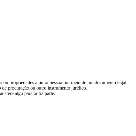
res ou propriedades a outra pessoa por meio de um documento legal.
 de procuração ou outro instrumento jurídico.
ansfere algo para outra parte.