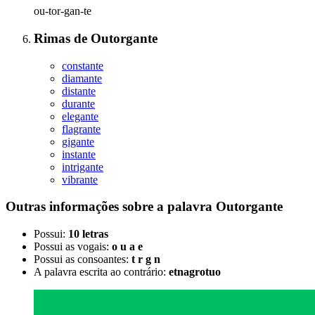
ou-tor-gan-te
Rimas
de
Outorgante
constante
diamante
distante
durante
elegante
flagrante
gigante
instante
intrigante
vibrante
Outras informações sobre
a palavra
Outorgante
Possui:
10 letras
Possui as vogais:
o u a e
Possui as consoantes:
t r g n
A palavra escrita ao contrário:
etnagrotuo