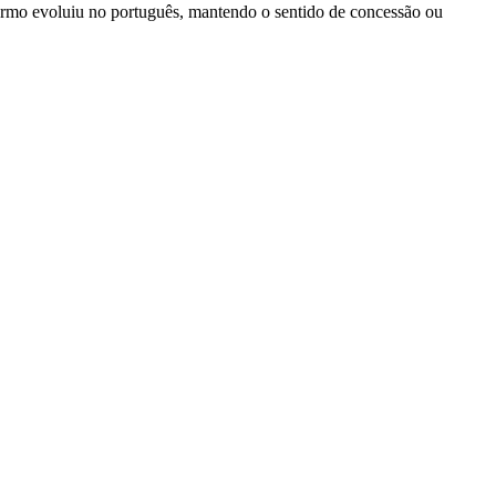
O termo evoluiu no português, mantendo o sentido de concessão ou