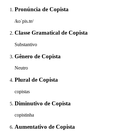
Pronúncia
de
Copista
/koˈpis.tɐ/
Classe Gramatical
de
Copista
Substantivo
Gênero
de
Copista
Neutro
Plural
de
Copista
copistas
Diminutivo
de
Copista
copistinha
Aumentativo
de
Copista