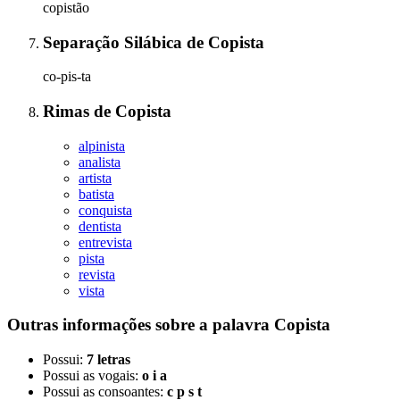
copistão
Separação Silábica
de
Copista
co-pis-ta
Rimas
de
Copista
alpinista
analista
artista
batista
conquista
dentista
entrevista
pista
revista
vista
Outras informações sobre
a palavra
Copista
Possui:
7 letras
Possui as vogais:
o i a
Possui as consoantes:
c p s t