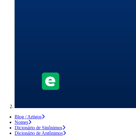
Blog / Artigos
Nomes
Dicionário de Sinônimos
Dicionário de Antônimos