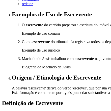
redator
Exemplos de Uso
de Escrevente
O
escrevente
do cartório preparou a escritura do imóvel
Exemplo de uso comum
Como
escrevente
do tribunal, ela registrava todos os de
Exemplo de uso jurídico
Machado de Assis trabalhou como
escrevente
na juventu
Biografia de Machado de Assis
Origem / Etimologia
de
Escrevente
A palavra 'escrevente' deriva do verbo 'escrever', que por sua 
Esta formação é comum em português para criar substantivos a p
Definição de
Escrevente