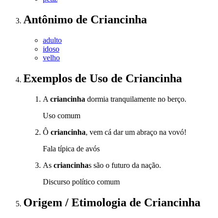
Antônimo
de
Criancinha
adulto
idoso
velho
Exemplos de Uso
de Criancinha
A
criancinha
dormia tranquilamente no berço.
Uso comum
Ô
criancinha
, vem cá dar um abraço na vovó!
Fala típica de avós
As
criancinha
s são o futuro da nação.
Discurso político comum
Origem / Etimologia
de
Criancinha