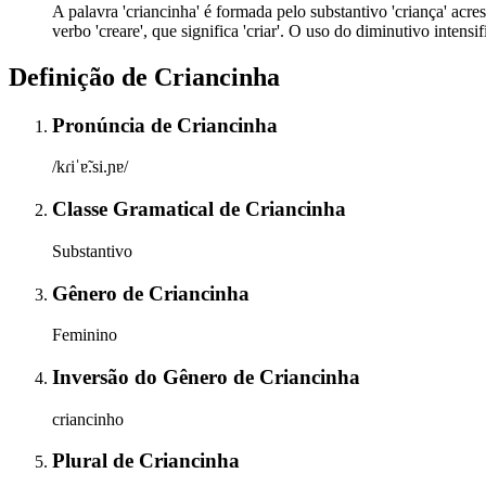
A palavra 'criancinha' é formada pelo substantivo 'criança' acres
verbo 'creare', que significa 'criar'. O uso do diminutivo intens
Definição de
Criancinha
Pronúncia
de
Criancinha
/kɾiˈɐ̃.si.ɲɐ/
Classe Gramatical
de
Criancinha
Substantivo
Gênero
de
Criancinha
Feminino
Inversão do Gênero
de
Criancinha
criancinho
Plural
de
Criancinha