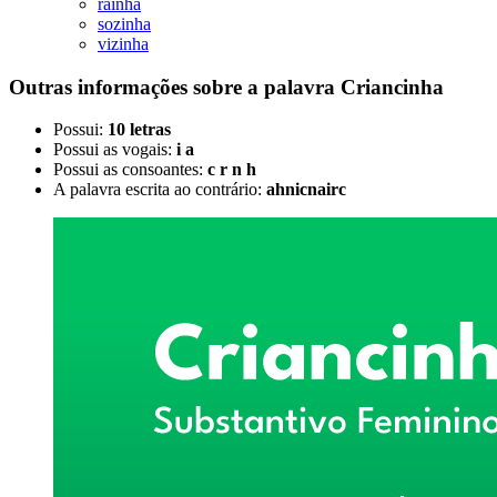
rainha
sozinha
vizinha
Outras informações sobre
a palavra
Criancinha
Possui:
10 letras
Possui as vogais:
i a
Possui as consoantes:
c r n h
A palavra escrita ao contrário:
ahnicnairc