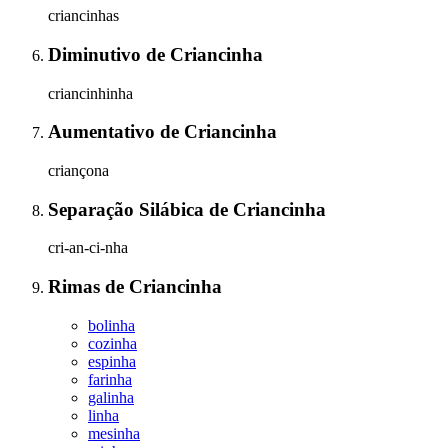
criancinhas
Diminutivo
de
Criancinha
criancinhinha
Aumentativo
de
Criancinha
criançona
Separação Silábica
de
Criancinha
cri-an-ci-nha
Rimas
de
Criancinha
bolinha
cozinha
espinha
farinha
galinha
linha
mesinha