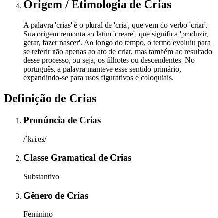
Origem / Etimologia
de
Crias
A palavra 'crias' é o plural de 'cria', que vem do verbo 'criar'.
Sua origem remonta ao latim 'creare', que significa 'produzir,
gerar, fazer nascer'. Ao longo do tempo, o termo evoluiu para
se referir não apenas ao ato de criar, mas também ao resultado
desse processo, ou seja, os filhotes ou descendentes. No
português, a palavra manteve esse sentido primário,
expandindo-se para usos figurativos e coloquiais.
Definição de
Crias
Pronúncia
de
Crias
/ˈkɾi.ɐs/
Classe Gramatical
de
Crias
Substantivo
Gênero
de
Crias
Feminino