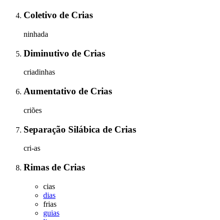
Coletivo
de
Crias
ninhada
Diminutivo
de
Crias
criadinhas
Aumentativo
de
Crias
criões
Separação Silábica
de
Crias
cri-as
Rimas
de
Crias
cias
dias
frias
guias