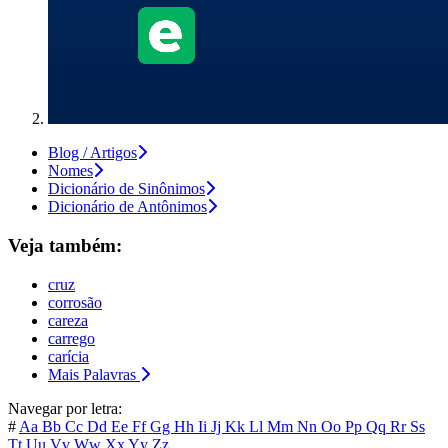
Blog / Artigos
Nomes
Dicionário de Sinônimos
Dicionário de Antônimos
Veja também:
cruz
corrosão
careza
carrego
carícia
Mais Palavras
Navegar por letra:
#
Aa
Bb
Cc
Dd
Ee
Ff
Gg
Hh
Ii
Jj
Kk
Ll
Mm
Nn
Oo
Pp
Qq
Rr
Ss
Tt
Uu
Vv
Ww
Xx
Yy
Zz