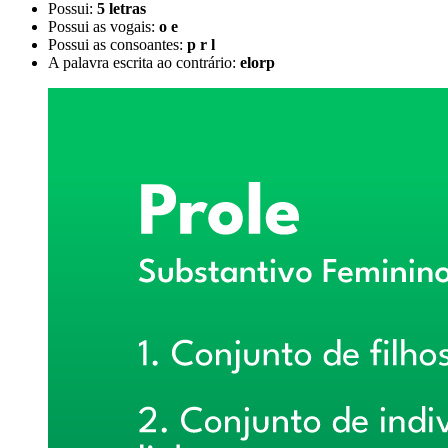
Possui:
5 letras
Possui as vogais:
o e
Possui as consoantes:
p r l
A palavra escrita ao contrário:
elorp