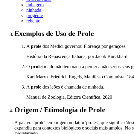
linhagem
ninhada
progênie
rebento
Exemplos de Uso
de Prole
A
prole
dos Medici governou Florença por gerações.
História da Renascença Italiana, por Jacob Burckhardt
O
prole
tariado não tem nada a perder a não ser os seus
Karl Marx e Friedrich Engels, Manifesto Comunista, 18
A
prole
dos leões é chamada de ninhada.
Manual de Zoologia, Editora Científica, 2020
Origem / Etimologia
de
Prole
A palavra 'prole' tem origem no latim 'proles', que significa 'd
expandiu para contextos biológicos e sociais mais amplos. No 
'proletariado'.