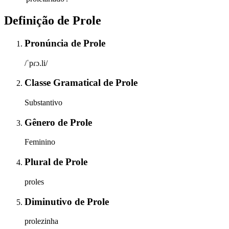
Definição de
Prole
Pronúncia
de
Prole
/ˈpɾɔ.li/
Classe Gramatical
de
Prole
Substantivo
Gênero
de
Prole
Feminino
Plural
de
Prole
proles
Diminutivo
de
Prole
prolezinha