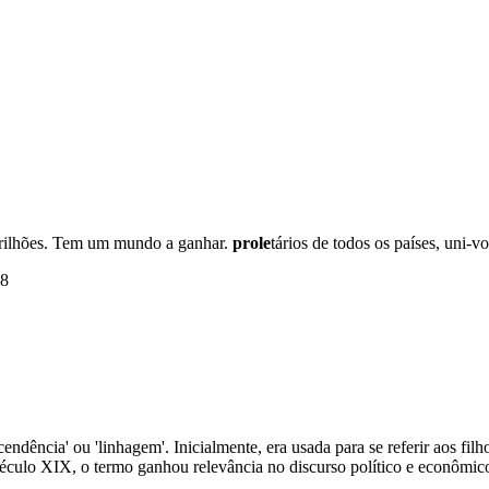
 grilhões. Tem um mundo a ganhar.
prole
tários de todos os países, uni-vo
48
escendência' ou 'linhagem'. Inicialmente, era usada para se referir aos 
século XIX, o termo ganhou relevância no discurso político e econômic