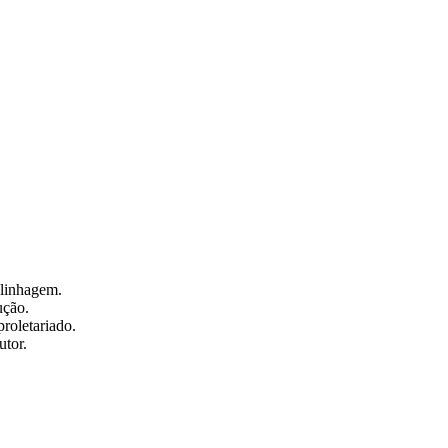
 linhagem.
ução.
proletariado.
utor.