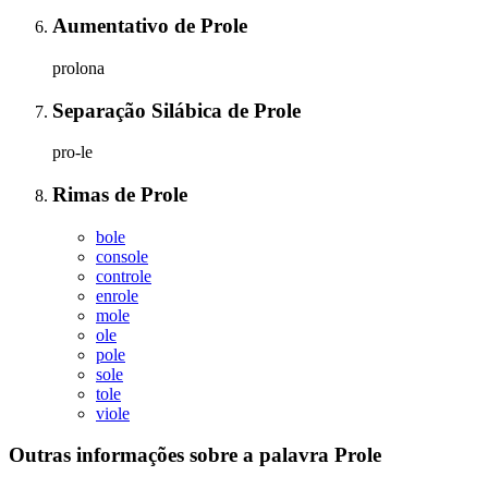
Aumentativo
de
Prole
prolona
Separação Silábica
de
Prole
pro-le
Rimas
de
Prole
bole
console
controle
enrole
mole
ole
pole
sole
tole
viole
Outras informações sobre
a palavra
Prole