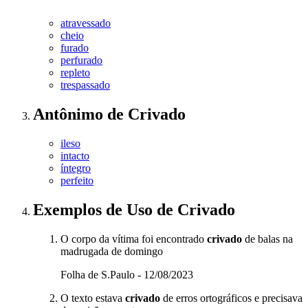
atravessado
cheio
furado
perfurado
repleto
trespassado
Antônimo
de
Crivado
ileso
intacto
íntegro
perfeito
Exemplos de Uso
de Crivado
O corpo da vítima foi encontrado
crivado
de balas na
madrugada de domingo
Folha de S.Paulo - 12/08/2023
O texto estava
crivado
de erros ortográficos e precisava