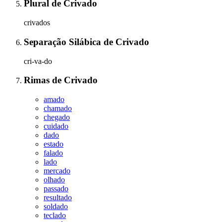
Plural
de
Crivado
crivados
Separação Silábica
de
Crivado
cri-va-do
Rimas
de
Crivado
amado
chamado
chegado
cuidado
dado
estado
falado
lado
mercado
olhado
passado
resultado
soldado
teclado