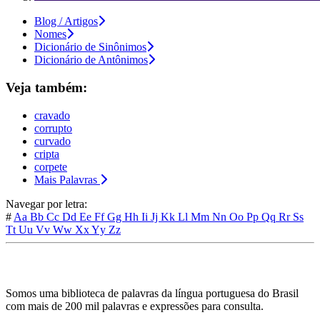
Blog / Artigos
Nomes
Dicionário de Sinônimos
Dicionário de Antônimos
Veja também:
cravado
corrupto
curvado
cripta
corpete
Mais Palavras
Navegar por letra:
#
Aa
Bb
Cc
Dd
Ee
Ff
Gg
Hh
Ii
Jj
Kk
Ll
Mm
Nn
Oo
Pp
Qq
Rr
Ss
Tt
Uu
Vv
Ww
Xx
Yy
Zz
Somos uma biblioteca de palavras da língua portuguesa do Brasil
com mais de 200 mil palavras e expressões para consulta.