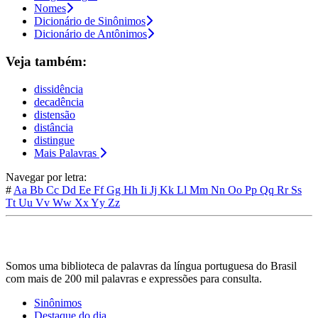
Nomes
Dicionário de Sinônimos
Dicionário de Antônimos
Veja também:
dissidência
decadência
distensão
distância
distingue
Mais Palavras
Navegar por letra:
#
Aa
Bb
Cc
Dd
Ee
Ff
Gg
Hh
Ii
Jj
Kk
Ll
Mm
Nn
Oo
Pp
Qq
Rr
Ss
Tt
Uu
Vv
Ww
Xx
Yy
Zz
Somos uma biblioteca de palavras da língua portuguesa do Brasil
com mais de 200 mil palavras e expressões para consulta.
Sinônimos
Destaque do dia