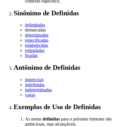
contexto específico.
Sinônimo
de
Definidas
delimitadas
demarcadas
determinadas
especificadas
estabelecidas
estipuladas
fixadas
Antônimo
de
Definidas
imprecisas
indefinidas
indeterminadas
vagas
Exemplos de Uso
de Definidas
As metas
definidas
para o próximo trimestre são
ambiciosas, mas alcançáveis.