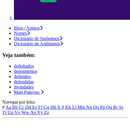
Blog / Artigos
Nomes
Dicionário de Sinônimos
Dicionário de Antônimos
Veja também:
definhados
depoimentos
definidos
defendidas
divindades
Mais Palavras
Navegar por letra:
#
Aa
Bb
Cc
Dd
Ee
Ff
Gg
Hh
Ii
Jj
Kk
Ll
Mm
Nn
Oo
Pp
Qq
Rr
Ss
Tt
Uu
Vv
Ww
Xx
Yy
Zz