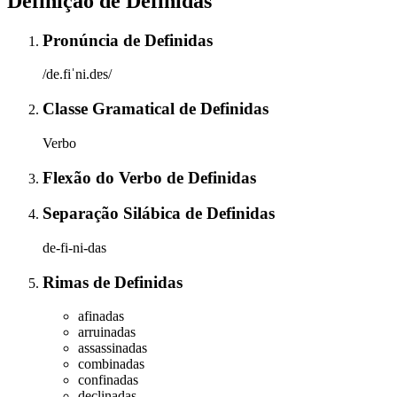
Definição de
Definidas
Pronúncia
de
Definidas
/de.fiˈni.dɐs/
Classe Gramatical
de
Definidas
Verbo
Flexão do Verbo
de
Definidas
Separação Silábica
de
Definidas
de-fi-ni-das
Rimas
de
Definidas
afinadas
arruinadas
assassinadas
combinadas
confinadas
declinadas