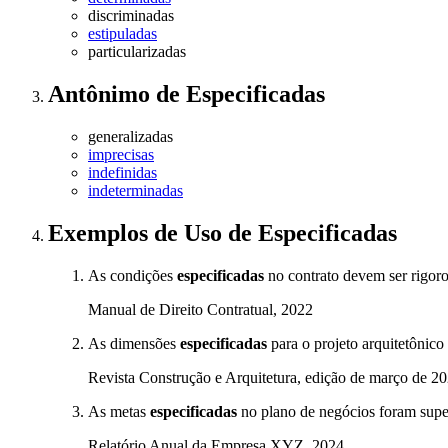
discriminadas
estipuladas
particularizadas
Antônimo
de
Especificadas
generalizadas
imprecisas
indefinidas
indeterminadas
Exemplos de Uso
de Especificadas
As condições
especificadas
no contrato devem ser rigor
Manual de Direito Contratual, 2022
As dimensões
especificadas
para o projeto arquitetônic
Revista Construção e Arquitetura, edição de março de 2
As metas
especificadas
no plano de negócios foram super
Relatório Anual da Empresa XYZ, 2024