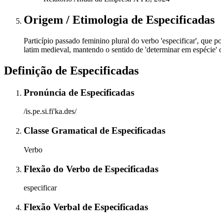
Origem / Etimologia
de
Especificadas
Particípio passado feminino plural do verbo 'especificar', que po
latim medieval, mantendo o sentido de 'determinar em espécie' ou
Definição de
Especificadas
Pronúncia
de
Especificadas
/is.pe.si.fi'ka.dɐs/
Classe Gramatical
de
Especificadas
Verbo
Flexão do Verbo
de
Especificadas
especificar
Flexão Verbal
de
Especificadas