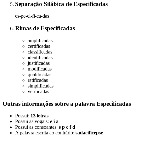
Separação Silábica
de
Especificadas
es-pe-ci-fi-ca-das
Rimas
de
Especificadas
amplificadas
certificadas
classificadas
identificadas
justificadas
modificadas
qualificadas
ratificadas
simplificadas
verificadas
Outras informações sobre
a palavra
Especificadas
Possui:
13 letras
Possui as vogais:
e i a
Possui as consoantes:
s p c f d
A palavra escrita ao contrário:
sadacificepse