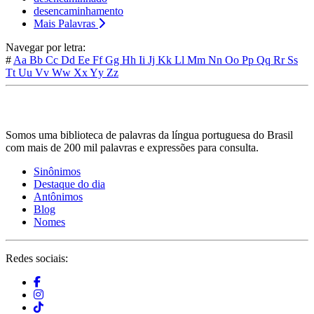
desencaminhamento
Mais Palavras
Navegar por letra:
#
Aa
Bb
Cc
Dd
Ee
Ff
Gg
Hh
Ii
Jj
Kk
Ll
Mm
Nn
Oo
Pp
Qq
Rr
Ss
Tt
Uu
Vv
Ww
Xx
Yy
Zz
Somos uma biblioteca de palavras da língua portuguesa do Brasil
com mais de 200 mil palavras e expressões para consulta.
Sinônimos
Destaque do dia
Antônimos
Blog
Nomes
Redes sociais: