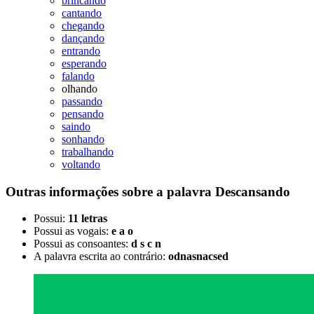
brincando
cantando
chegando
dançando
entrando
esperando
falando
olhando
passando
pensando
saindo
sonhando
trabalhando
voltando
Outras informações sobre
a palavra
Descansando
Possui:
11 letras
Possui as vogais:
e a o
Possui as consoantes:
d s c n
A palavra escrita ao contrário:
odnasnacsed