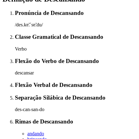
Pronúncia
de
Descansando
/des.kɐ̃.ˈsɐ̃.du/
Classe Gramatical
de
Descansando
Verbo
Flexão do Verbo
de
Descansando
descansar
Flexão Verbal
de
Descansando
Separação Silábica
de
Descansando
des-can-san-do
Rimas
de
Descansando
andando