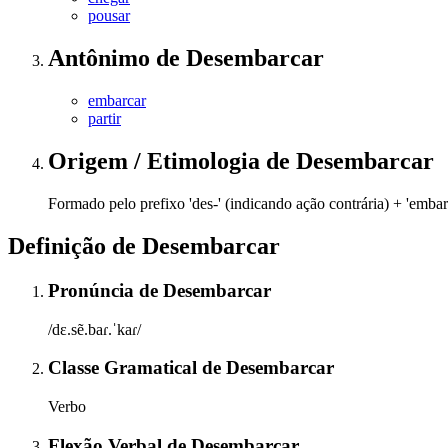
pousar
Antônimo
de
Desembarcar
embarcar
partir
Origem / Etimologia
de
Desembarcar
Formado pelo prefixo 'des-' (indicando ação contrária) + 'embar
Definição de
Desembarcar
Pronúncia
de
Desembarcar
/dɛ.sẽ.baɾ.ˈkaɾ/
Classe Gramatical
de
Desembarcar
Verbo
Flexão Verbal
de
Desembarcar