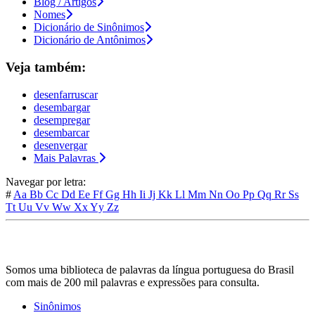
Blog / Artigos
Nomes
Dicionário de Sinônimos
Dicionário de Antônimos
Veja também:
desenfarruscar
desembargar
desempregar
desembarcar
desenvergar
Mais Palavras
Navegar por letra:
#
Aa
Bb
Cc
Dd
Ee
Ff
Gg
Hh
Ii
Jj
Kk
Ll
Mm
Nn
Oo
Pp
Qq
Rr
Ss
Tt
Uu
Vv
Ww
Xx
Yy
Zz
Somos uma biblioteca de palavras da língua portuguesa do Brasil
com mais de 200 mil palavras e expressões para consulta.
Sinônimos