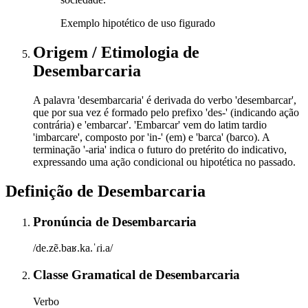
Exemplo hipotético de uso figurado
Origem / Etimologia
de
Desembarcaria
A palavra 'desembarcaria' é derivada do verbo 'desembarcar',
que por sua vez é formado pelo prefixo 'des-' (indicando ação
contrária) e 'embarcar'. 'Embarcar' vem do latim tardio
'imbarcare', composto por 'in-' (em) e 'barca' (barco). A
terminação '-aria' indica o futuro do pretérito do indicativo,
expressando uma ação condicional ou hipotética no passado.
Definição de
Desembarcaria
Pronúncia
de
Desembarcaria
/de.zẽ.baʁ.ka.ˈɾi.a/
Classe Gramatical
de
Desembarcaria
Verbo