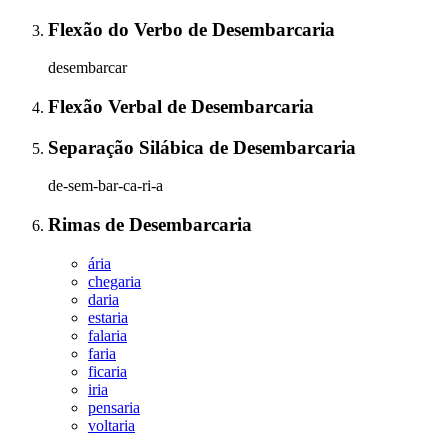
Flexão do Verbo
de
Desembarcaria
desembarcar
Flexão Verbal
de
Desembarcaria
Separação Silábica
de
Desembarcaria
de-sem-bar-ca-ri-a
Rimas
de
Desembarcaria
ária
chegaria
daria
estaria
falaria
faria
ficaria
iria
pensaria
voltaria