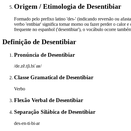
Origem / Etimologia
de
Desentibiar
Formado pelo prefixo latino 'des-' (indicando reversão ou afastam
verbo 'entibiar' significa tornar morno ou fazer perder o calor e
frequente no espanhol ('desentibiar'), o vocábulo ocorre també
Definição de
Desentibiar
Pronúncia
de
Desentibiar
/de.zẽ.tʃi.biˈaʁ/
Classe Gramatical
de
Desentibiar
Verbo
Flexão Verbal
de
Desentibiar
Separação Silábica
de
Desentibiar
des-en-ti-bi-ar