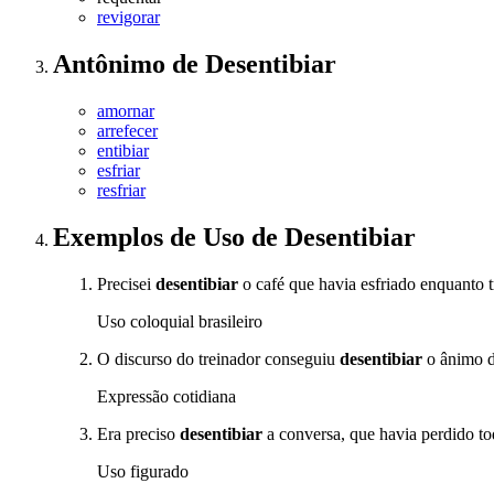
revigorar
Antônimo
de
Desentibiar
amornar
arrefecer
entibiar
esfriar
resfriar
Exemplos de Uso
de Desentibiar
Precisei
desentibiar
o café que havia esfriado enquanto 
Uso coloquial brasileiro
O discurso do treinador conseguiu
desentibiar
o ânimo da
Expressão cotidiana
Era preciso
desentibiar
a conversa, que havia perdido t
Uso figurado