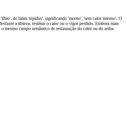
íbio', do latim 'tepidus', significando 'morno', 'sem calor intenso'. O
desfazer a tibieza, restituir o calor ou o vigor perdido. Embora mais
do o mesmo campo semântico de restauração do calor ou do ardor.