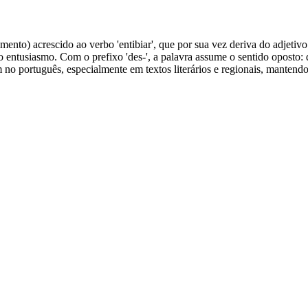
ento) acrescido ao verbo 'entibiar', que por sua vez deriva do adjetivo 't
 o entusiasmo. Com o prefixo 'des-', a palavra assume o sentido oposto: 
m no português, especialmente em textos literários e regionais, manten