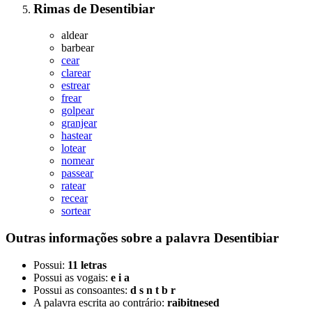
Rimas
de
Desentibiar
aldear
barbear
cear
clarear
estrear
frear
golpear
granjear
hastear
lotear
nomear
passear
ratear
recear
sortear
Outras informações sobre
a palavra
Desentibiar
Possui:
11 letras
Possui as vogais:
e i a
Possui as consoantes:
d s n t b r
A palavra escrita ao contrário:
raibitnesed