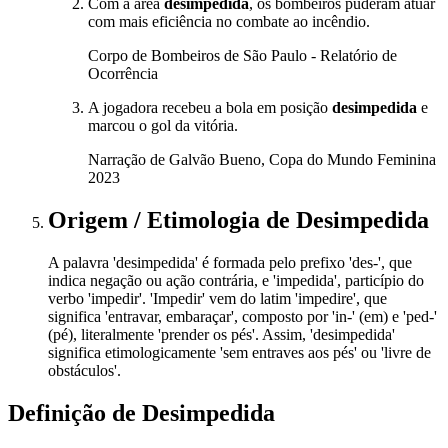
Com a área
desimpedida
, os bombeiros puderam atuar
com mais eficiência no combate ao incêndio.
Corpo de Bombeiros de São Paulo - Relatório de
Ocorrência
A jogadora recebeu a bola em posição
desimpedida
e
marcou o gol da vitória.
Narração de Galvão Bueno, Copa do Mundo Feminina
2023
Origem / Etimologia
de
Desimpedida
A palavra 'desimpedida' é formada pelo prefixo 'des-', que
indica negação ou ação contrária, e 'impedida', particípio do
verbo 'impedir'. 'Impedir' vem do latim 'impedire', que
significa 'entravar, embaraçar', composto por 'in-' (em) e 'ped-'
(pé), literalmente 'prender os pés'. Assim, 'desimpedida'
significa etimologicamente 'sem entraves aos pés' ou 'livre de
obstáculos'.
Definição de
Desimpedida