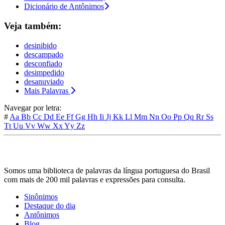
Dicionário de Antônimos
Veja também:
desinibido
descampado
desconfiado
desimpedido
desanuviado
Mais Palavras
Navegar por letra:
#
Aa
Bb
Cc
Dd
Ee
Ff
Gg
Hh
Ii
Jj
Kk
Ll
Mm
Nn
Oo
Pp
Qq
Rr
Ss
Tt
Uu
Vv
Ww
Xx
Yy
Zz
Somos uma biblioteca de palavras da língua portuguesa do Brasil
com mais de 200 mil palavras e expressões para consulta.
Sinônimos
Destaque do dia
Antônimos
Blog