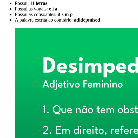
Possui:
11 letras
Possui as vogais:
e i a
Possui as consoantes:
d s m p
A palavra escrita ao contrário:
adidepmised