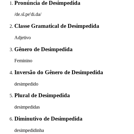
Pronúncia
de
Desimpedida
/de.sĩ.pe'di.da/
Classe Gramatical
de
Desimpedida
Adjetivo
Gênero
de
Desimpedida
Feminino
Inversão do Gênero
de
Desimpedida
desimpedido
Plural
de
Desimpedida
desimpedidas
Diminutivo
de
Desimpedida
desimpedidinha