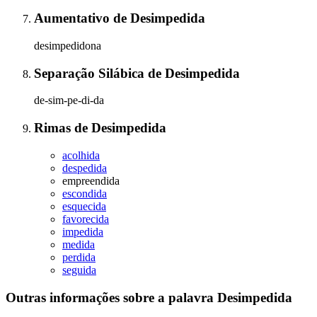
Aumentativo
de
Desimpedida
desimpedidona
Separação Silábica
de
Desimpedida
de-sim-pe-di-da
Rimas
de
Desimpedida
acolhida
despedida
empreendida
escondida
esquecida
favorecida
impedida
medida
perdida
seguida
Outras informações sobre
a palavra
Desimpedida