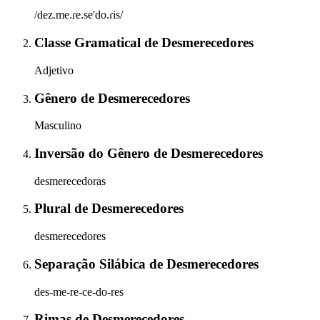
/dez.me.ɾe.se'do.ɾis/
Classe Gramatical
de
Desmerecedores
Adjetivo
Gênero
de
Desmerecedores
Masculino
Inversão do Gênero
de
Desmerecedores
desmerecedoras
Plural
de
Desmerecedores
desmerecedores
Separação Silábica
de
Desmerecedores
des-me-re-ce-do-res
Rimas
de
Desmerecedores