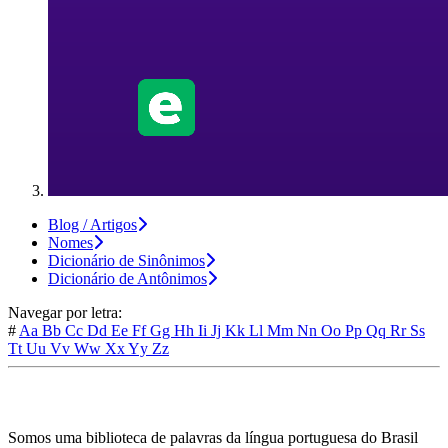
Blog / Artigos
Nomes
Dicionário de Sinônimos
Dicionário de Antônimos
Navegar por letra:
#
Aa
Bb
Cc
Dd
Ee
Ff
Gg
Hh
Ii
Jj
Kk
Ll
Mm
Nn
Oo
Pp
Qq
Rr
Ss
Tt
Uu
Vv
Ww
Xx
Yy
Zz
Somos uma biblioteca de palavras da língua portuguesa do Brasil