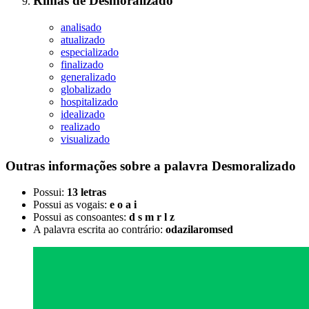
Rimas
de
Desmoralizado
analisado
atualizado
especializado
finalizado
generalizado
globalizado
hospitalizado
idealizado
realizado
visualizado
Outras informações sobre
a palavra
Desmoralizado
Possui:
13 letras
Possui as vogais:
e o a i
Possui as consoantes:
d s m r l z
A palavra escrita ao contrário:
odazilaromsed