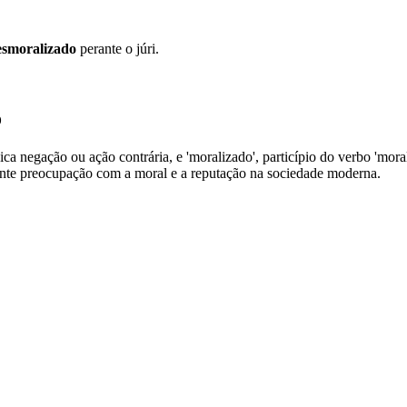
esmoralizado
perante o júri.
o
ica negação ou ação contrária, e 'moralizado', particípio do verbo 'moral
cente preocupação com a moral e a reputação na sociedade moderna.