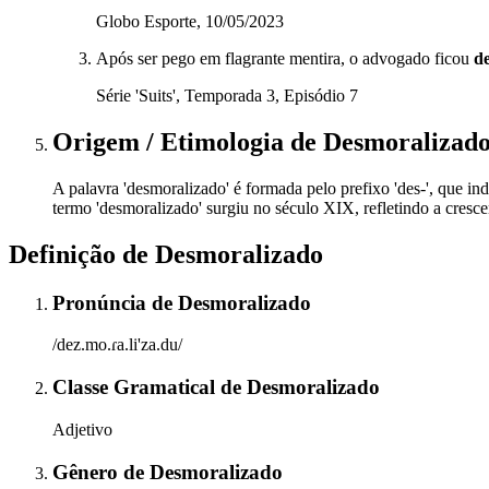
Globo Esporte, 10/05/2023
Após ser pego em flagrante mentira, o advogado ficou
d
Série 'Suits', Temporada 3, Episódio 7
Origem / Etimologia
de
Desmoralizad
A palavra 'desmoralizado' é formada pelo prefixo 'des-', que ind
termo 'desmoralizado' surgiu no século XIX, refletindo a cres
Definição de
Desmoralizado
Pronúncia
de
Desmoralizado
/dez.mo.ɾa.li'za.du/
Classe Gramatical
de
Desmoralizado
Adjetivo
Gênero
de
Desmoralizado