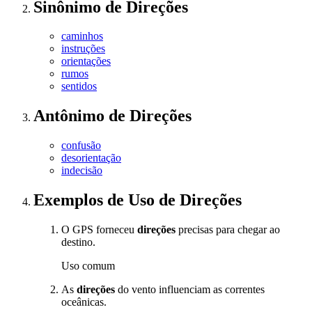
Sinônimo
de
Direções
caminhos
instruções
orientações
rumos
sentidos
Antônimo
de
Direções
confusão
desorientação
indecisão
Exemplos de Uso
de Direções
O GPS forneceu
direções
precisas para chegar ao
destino.
Uso comum
As
direções
do vento influenciam as correntes
oceânicas.