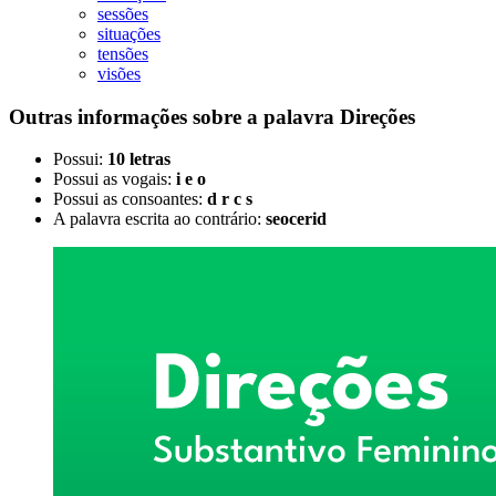
sessões
situações
tensões
visões
Outras informações sobre
a palavra
Direções
Possui:
10 letras
Possui as vogais:
i e o
Possui as consoantes:
d r c s
A palavra escrita ao contrário:
seocerid