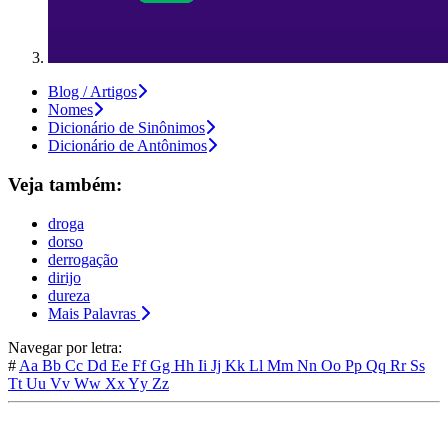
Blog / Artigos
Nomes
Dicionário de Sinônimos
Dicionário de Antônimos
Veja também:
droga
dorso
derrogação
dirijo
dureza
Mais Palavras
Navegar por letra:
#
Aa
Bb
Cc
Dd
Ee
Ff
Gg
Hh
Ii
Jj
Kk
Ll
Mm
Nn
Oo
Pp
Qq
Rr
Ss
Tt
Uu
Vv
Ww
Xx
Yy
Zz