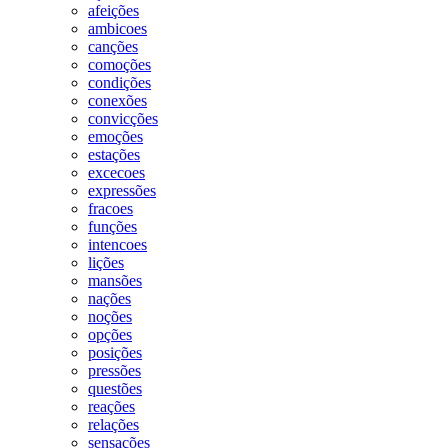
afeições
ambicoes
canções
comoções
condições
conexões
convicções
emoções
estações
excecoes
expressões
fracoes
funções
intencoes
lições
mansões
nações
noções
opções
posições
pressões
questões
reações
relações
sensações