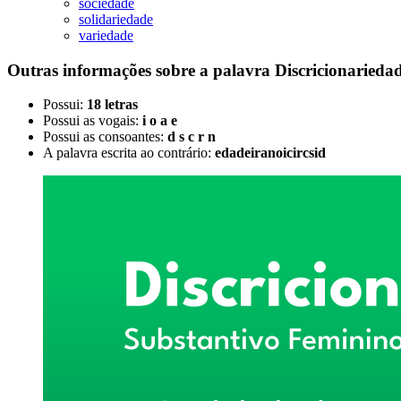
sociedade
solidariedade
variedade
Outras informações sobre
a palavra
Discricionarieda
Possui:
18 letras
Possui as vogais:
i o a e
Possui as consoantes:
d s c r n
A palavra escrita ao contrário:
edadeiranoicircsid