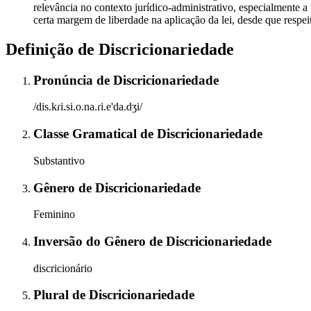
relevância no contexto jurídico-administrativo, especialmente 
certa margem de liberdade na aplicação da lei, desde que respeit
Definição de
Discricionariedade
Pronúncia
de
Discricionariedade
/dis.kɾi.si.o.na.ɾi.e'da.dʒi/
Classe Gramatical
de
Discricionariedade
Substantivo
Gênero
de
Discricionariedade
Feminino
Inversão do Gênero
de
Discricionariedade
discricionário
Plural
de
Discricionariedade