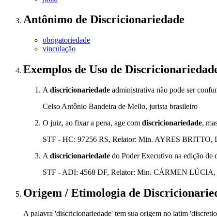
Antônimo
de
Discricionariedade
obrigatoriedade
vinculação
Exemplos de Uso
de Discricionariedad
A
discricionariedade
administrativa não pode ser confun
Celso Antônio Bandeira de Mello, jurista brasileiro
O juiz, ao fixar a pena, age com
discricionariedade
, ma
STF - HC: 97256 RS, Relator: Min. AYRES BRITTO, Da
A
discricionariedade
do Poder Executivo na edição de de
STF - ADI: 4568 DF, Relator: Min. CÁRMEN LÚCIA, D
Origem / Etimologia
de
Discricionarie
A palavra 'discricionariedade' tem sua origem no latim 'discreti