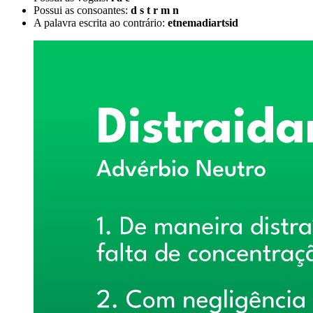
Possui as consoantes:
d s t r m n
A palavra escrita ao contrário:
etnemadiartsid