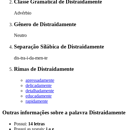
Classe Gramatical
de
Distraidamente
Advérbio
Gênero
de
Distraidamente
Neutro
Separação Silábica
de
Distraidamente
dis-tra-i-da-men-te
Rimas
de
Distraidamente
apressadamente
delicadamente
detalhadamente
educadamente
rapidamente
Outras informações sobre
a palavra
Distraidamente
Possui:
14 letras
Possui as vogais:
i a e