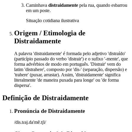
Caminhava
distraidamente
pela rua, quando esbarrou
em um poste.
Situação cotidiana ilustrativa
Origem / Etimologia
de
Distraidamente
A palavra 'distraidamente' é formada pelo adjetivo 'distraído'
(particípio passado do verbo 'distrair') e o sufixo '-mente', que
forma advérbios de modo em português. 'Distrair' vem do
latim 'distrahere', composto por 'dis-' (separação, dispersão) e
'trahere' (puxar, arrastar). Assim, 'distraidamente' significa
literalmente 'de maneira puxada para longe' ou 'de forma
dispersa'.
Definição de
Distraidamente
Pronúncia
de
Distraidamente
/dis.tɾaj.da'mẽ.tʃi/