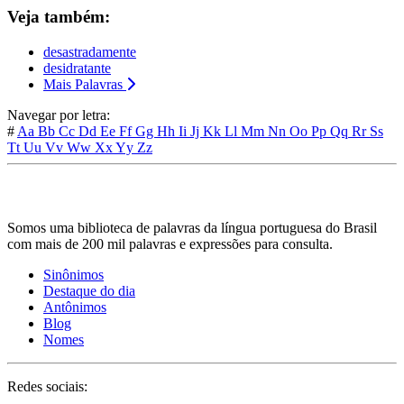
Veja também:
desastradamente
desidratante
Mais Palavras
Navegar por letra:
#
Aa
Bb
Cc
Dd
Ee
Ff
Gg
Hh
Ii
Jj
Kk
Ll
Mm
Nn
Oo
Pp
Qq
Rr
Ss
Tt
Uu
Vv
Ww
Xx
Yy
Zz
Somos uma biblioteca de palavras da língua portuguesa do Brasil
com mais de 200 mil palavras e expressões para consulta.
Sinônimos
Destaque do dia
Antônimos
Blog
Nomes
Redes sociais: