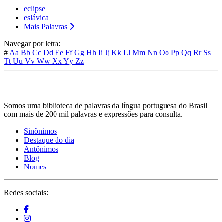
eclipse
eslávica
Mais Palavras
Navegar por letra:
#
Aa
Bb
Cc
Dd
Ee
Ff
Gg
Hh
Ii
Jj
Kk
Ll
Mm
Nn
Oo
Pp
Qq
Rr
Ss
Tt
Uu
Vv
Ww
Xx
Yy
Zz
Somos uma biblioteca de palavras da língua portuguesa do Brasil
com mais de 200 mil palavras e expressões para consulta.
Sinônimos
Destaque do dia
Antônimos
Blog
Nomes
Redes sociais: