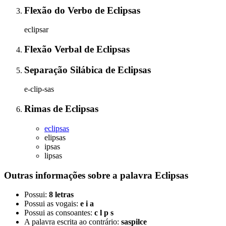
Flexão do Verbo
de
Eclipsas
eclipsar
Flexão Verbal
de
Eclipsas
Separação Silábica
de
Eclipsas
e-clip-sas
Rimas
de
Eclipsas
eclipsas
elipsas
ipsas
lipsas
Outras informações sobre
a palavra
Eclipsas
Possui:
8 letras
Possui as vogais:
e i a
Possui as consoantes:
c l p s
A palavra escrita ao contrário:
saspilce