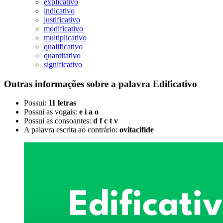
explicativo
indicativo
justificativo
modificativo
multiplicativo
qualificativo
quantitativo
significativo
Outras informações sobre
a palavra
Edificativo
Possui:
11 letras
Possui as vogais:
e i a o
Possui as consoantes:
d f c t v
A palavra escrita ao contrário:
ovitacifide