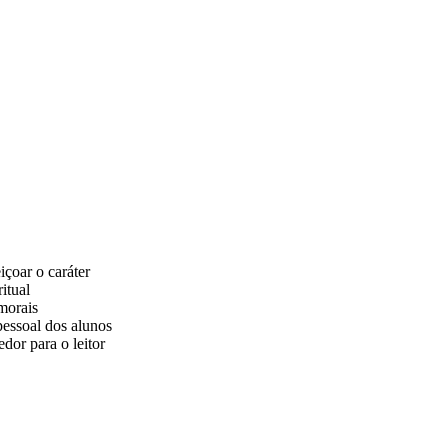
içoar o caráter
itual
morais
pessoal dos alunos
dor para o leitor