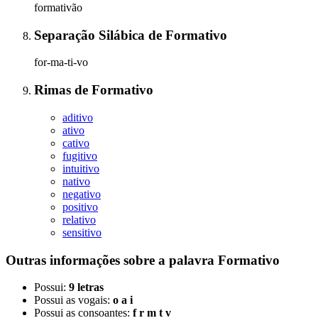
formativão
Separação Silábica
de
Formativo
for-ma-ti-vo
Rimas
de
Formativo
aditivo
ativo
cativo
fugitivo
intuitivo
nativo
negativo
positivo
relativo
sensitivo
Outras informações sobre
a palavra
Formativo
Possui:
9 letras
Possui as vogais:
o a i
Possui as consoantes:
f r m t v