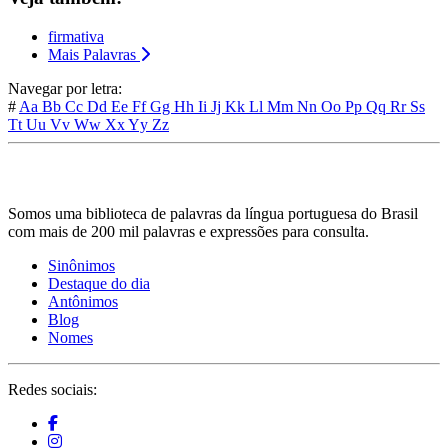
firmativa
Mais Palavras
Navegar por letra:
#
Aa
Bb
Cc
Dd
Ee
Ff
Gg
Hh
Ii
Jj
Kk
Ll
Mm
Nn
Oo
Pp
Qq
Rr
Ss
Tt
Uu
Vv
Ww
Xx
Yy
Zz
Somos uma biblioteca de palavras da língua portuguesa do Brasil
com mais de 200 mil palavras e expressões para consulta.
Sinônimos
Destaque do dia
Antônimos
Blog
Nomes
Redes sociais: