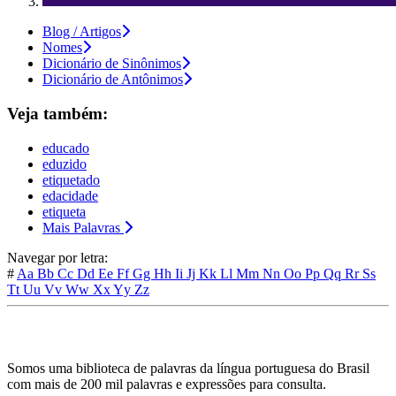
Blog / Artigos
Nomes
Dicionário de Sinônimos
Dicionário de Antônimos
Veja também:
educado
eduzido
etiquetado
edacidade
etiqueta
Mais Palavras
Navegar por letra:
#
Aa
Bb
Cc
Dd
Ee
Ff
Gg
Hh
Ii
Jj
Kk
Ll
Mm
Nn
Oo
Pp
Qq
Rr
Ss
Tt
Uu
Vv
Ww
Xx
Yy
Zz
Somos uma biblioteca de palavras da língua portuguesa do Brasil
com mais de 200 mil palavras e expressões para consulta.