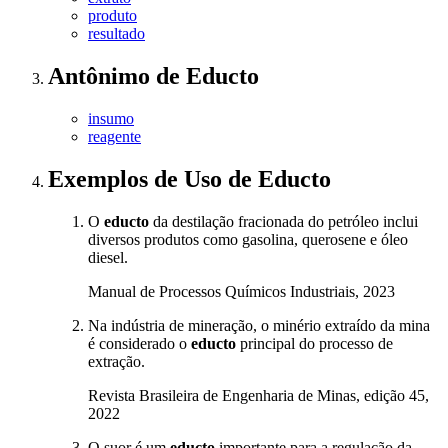
produto
resultado
Antônimo
de
Educto
insumo
reagente
Exemplos de Uso
de Educto
O
educto
da destilação fracionada do petróleo inclui
diversos produtos como gasolina, querosene e óleo
diesel.
Manual de Processos Químicos Industriais, 2023
Na indústria de mineração, o minério extraído da mina
é considerado o
educto
principal do processo de
extração.
Revista Brasileira de Engenharia de Minas, edição 45,
2022
O suor é um
educto
importante para a regulação da