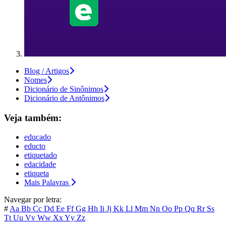
Blog / Artigos
Nomes
Dicionário de Sinônimos
Dicionário de Antônimos
Veja também:
educado
educto
etiquetado
edacidade
etiqueta
Mais Palavras
Navegar por letra:
#
Aa
Bb
Cc
Dd
Ee
Ff
Gg
Hh
Ii
Jj
Kk
Ll
Mm
Nn
Oo
Pp
Qq
Rr
Ss
Tt
Uu
Vv
Ww
Xx
Yy
Zz