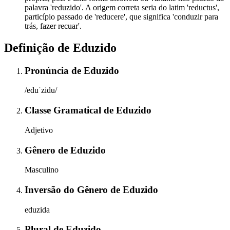
palavra 'reduzido'. A origem correta seria do latim 'reductus',
particípio passado de 'reducere', que significa 'conduzir para
trás, fazer recuar'.
Definição de
Eduzido
Pronúncia
de
Eduzido
/eduˈzidu/
Classe Gramatical
de
Eduzido
Adjetivo
Gênero
de
Eduzido
Masculino
Inversão do Gênero
de
Eduzido
eduzida
Plural
de
Eduzido