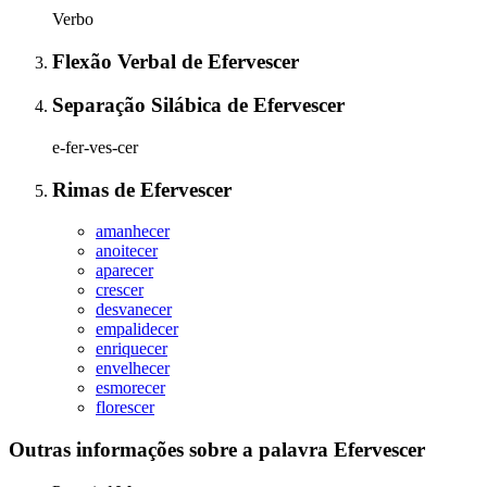
Verbo
Flexão Verbal
de
Efervescer
Separação Silábica
de
Efervescer
e-fer-ves-cer
Rimas
de
Efervescer
amanhecer
anoitecer
aparecer
crescer
desvanecer
empalidecer
enriquecer
envelhecer
esmorecer
florescer
Outras informações sobre
a palavra
Efervescer