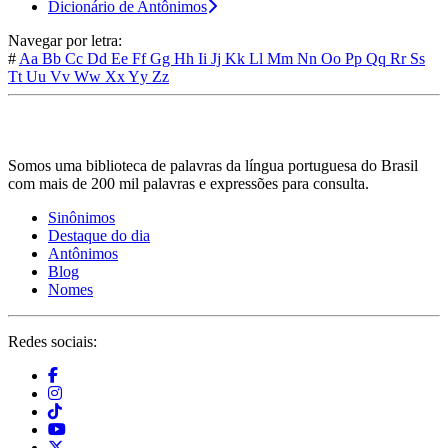
Dicionário de Antônimos
Navegar por letra:
#
Aa
Bb
Cc
Dd
Ee
Ff
Gg
Hh
Ii
Jj
Kk
Ll
Mm
Nn
Oo
Pp
Qq
Rr
Ss
Tt
Uu
Vv
Ww
Xx
Yy
Zz
Somos uma biblioteca de palavras da língua portuguesa do Brasil
com mais de 200 mil palavras e expressões para consulta.
Sinônimos
Destaque do dia
Antônimos
Blog
Nomes
Redes sociais: