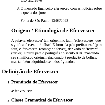
Uso figurativo
O mercado financeiro efervesceu com as notícias sobre
a queda dos juros.
Folha de São Paulo, 15/03/2023
Origem / Etimologia
de
Efervescer
A palavra 'efervescer' tem origem no latim 'effervescere', que
significa 'ferver, borbulhar'. É formada pelo prefixo 'ex-' (para
fora) e 'fervescere' (começar a ferver), derivado de 'fervere'
(ferver). Entrou para o português no século XIX, mantendo
seu significado original relacionado à produção de bolhas,
mas também adquirindo sentidos figurados.
Definição de
Efervescer
Pronúncia
de
Efervescer
/e.feɾ.ves.ˈseɾ/
Classe Gramatical
de
Efervescer