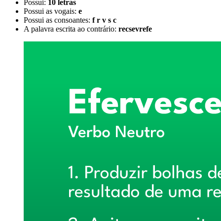
Possui:
10 letras
Possui as vogais:
e
Possui as consoantes:
f r v s c
A palavra escrita ao contrário:
recsevrefe