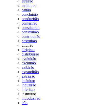
atrairao
atribuirao
cairão
concluirão
conduzirão
conferirão
constituirao
construirão
contribuirão
destruirao
diluirao
dirigirao
distribuirao
evoluirão
excluirao
exibirão
expandirão
extrairao
incluirao
induzirão
inferirao
instruirao
introduzirao
irão