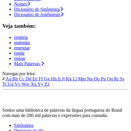
Nomes
Dicionário de Sinônimos
Dicionário de Antônimos
Veja também:
emitiria
endoidar
emendar
emitir
entoar
Mais Palavras
Navegar por letra:
#
Aa
Bb
Cc
Dd
Ee
Ff
Gg
Hh
Ii
Jj
Kk
Ll
Mm
Nn
Oo
Pp
Qq
Rr
Ss
Tt
Uu
Vv
Ww
Xx
Yy
Zz
Somos uma biblioteca de palavras da língua portuguesa do Brasil
com mais de 200 mil palavras e expressões para consulta.
Sinônimos
Destaque do dia