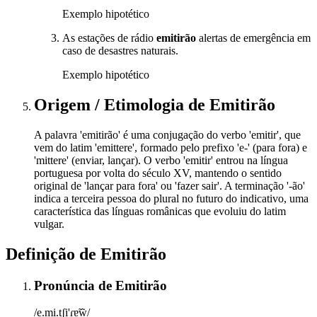
Exemplo hipotético
As estações de rádio
emitirão
alertas de emergência em
caso de desastres naturais.
Exemplo hipotético
Origem / Etimologia
de
Emitirão
A palavra 'emitirão' é uma conjugação do verbo 'emitir', que
vem do latim 'emittere', formado pelo prefixo 'e-' (para fora) e
'mittere' (enviar, lançar). O verbo 'emitir' entrou na língua
portuguesa por volta do século XV, mantendo o sentido
original de 'lançar para fora' ou 'fazer sair'. A terminação '-ão'
indica a terceira pessoa do plural no futuro do indicativo, uma
característica das línguas românicas que evoluiu do latim
vulgar.
Definição de
Emitirão
Pronúncia
de
Emitirão
/e.mi.tʃi'ɾɐ̃w̃/