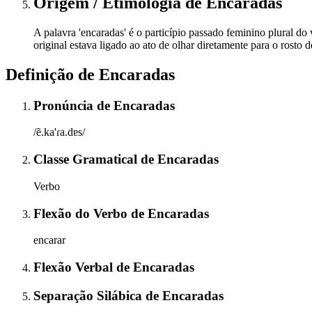
Origem / Etimologia
de
Encaradas
A palavra 'encaradas' é o particípio passado feminino plural do v
original estava ligado ao ato de olhar diretamente para o rosto
Definição de
Encaradas
Pronúncia
de
Encaradas
/ẽ.ka'ɾa.dɐs/
Classe Gramatical
de
Encaradas
Verbo
Flexão do Verbo
de
Encaradas
encarar
Flexão Verbal
de
Encaradas
Separação Silábica
de
Encaradas