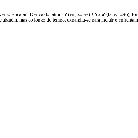
erbo 'encarar'. Deriva do latim 'in' (em, sobre) + 'cara' (face, rosto), f
 de alguém, mas ao longo do tempo, expandiu-se para incluir o enfrentam