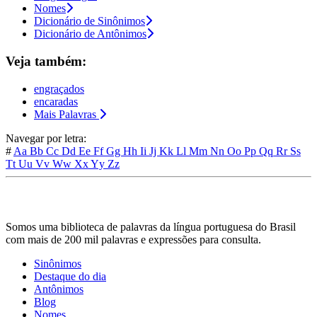
Nomes
Dicionário de Sinônimos
Dicionário de Antônimos
Veja também:
engraçados
encaradas
Mais Palavras
Navegar por letra:
#
Aa
Bb
Cc
Dd
Ee
Ff
Gg
Hh
Ii
Jj
Kk
Ll
Mm
Nn
Oo
Pp
Qq
Rr
Ss
Tt
Uu
Vv
Ww
Xx
Yy
Zz
Somos uma biblioteca de palavras da língua portuguesa do Brasil
com mais de 200 mil palavras e expressões para consulta.
Sinônimos
Destaque do dia
Antônimos
Blog
Nomes