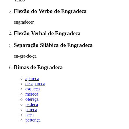
Flexão do Verbo
de
Engradeca
engradecer
Flexão Verbal
de
Engradeca
Separação Silábica
de
Engradeca
en-gra-de-ça
Rimas
de
Engradeca
apareca
desapareca
esqueça
mereca
ofereça
padeca
pareça
peça
pertença