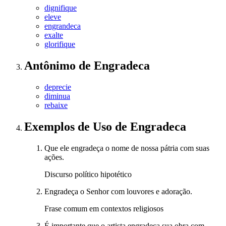
dignifique
eleve
engrandeca
exalte
glorifique
Antônimo
de
Engradeca
deprecie
diminua
rebaixe
Exemplos de Uso
de Engradeca
Que ele engradeça o nome de nossa pátria com suas
ações.
Discurso político hipotético
Engradeça o Senhor com louvores e adoração.
Frase comum em contextos religiosos
É importante que o artista engradeça sua obra com