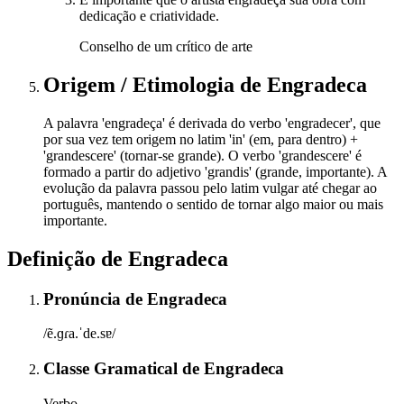
dedicação e criatividade.
Conselho de um crítico de arte
Origem / Etimologia
de
Engradeca
A palavra 'engradeça' é derivada do verbo 'engradecer', que
por sua vez tem origem no latim 'in' (em, para dentro) +
'grandescere' (tornar-se grande). O verbo 'grandescere' é
formado a partir do adjetivo 'grandis' (grande, importante). A
evolução da palavra passou pelo latim vulgar até chegar ao
português, mantendo o sentido de tornar algo maior ou mais
importante.
Definição de
Engradeca
Pronúncia
de
Engradeca
/ẽ.ɡɾa.ˈde.sɐ/
Classe Gramatical
de
Engradeca
Verbo