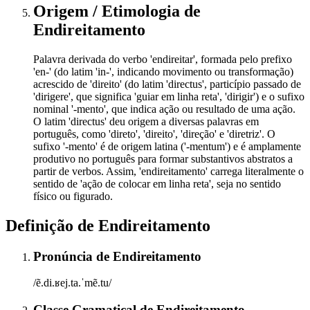
Origem / Etimologia
de
Endireitamento
Palavra derivada do verbo 'endireitar', formada pelo prefixo
'en-' (do latim 'in-', indicando movimento ou transformação)
acrescido de 'direito' (do latim 'directus', particípio passado de
'dirigere', que significa 'guiar em linha reta', 'dirigir') e o sufixo
nominal '-mento', que indica ação ou resultado de uma ação.
O latim 'directus' deu origem a diversas palavras em
português, como 'direto', 'direito', 'direção' e 'diretriz'. O
sufixo '-mento' é de origem latina ('-mentum') e é amplamente
produtivo no português para formar substantivos abstratos a
partir de verbos. Assim, 'endireitamento' carrega literalmente o
sentido de 'ação de colocar em linha reta', seja no sentido
físico ou figurado.
Definição de
Endireitamento
Pronúncia
de
Endireitamento
/ẽ.di.ʁej.ta.ˈmẽ.tu/
Classe Gramatical
de
Endireitamento