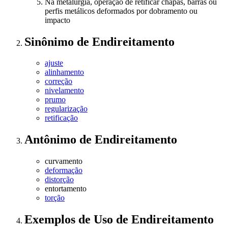
Na metalurgia, operação de retificar chapas, barras ou
perfis metálicos deformados por dobramento ou
impacto
Sinônimo
de
Endireitamento
ajuste
alinhamento
correção
nivelamento
prumo
regularização
retificação
Antônimo
de
Endireitamento
curvamento
deformação
distorção
entortamento
torção
Exemplos de Uso
de Endireitamento