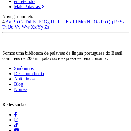
entretenido
Mais Palavras
Navegar por letra:
#
Aa
Bb
Cc
Dd
Ee
Ff
Gg
Hh
Ii
Jj
Kk
Ll
Mm
Nn
Oo
Pp
Qq
Rr
Ss
Tt
Uu
Vv
Ww
Xx
Yy
Zz
Somos uma biblioteca de palavras da língua portuguesa do Brasil
com mais de 200 mil palavras e expressões para consulta.
Sinônimos
Destaque do dia
Antônimos
Blog
Nomes
Redes sociais: