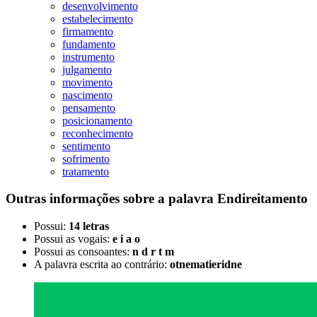
desenvolvimento
estabelecimento
firmamento
fundamento
instrumento
julgamento
movimento
nascimento
pensamento
posicionamento
reconhecimento
sentimento
sofrimento
tratamento
Outras informações sobre
a palavra
Endireitamento
Possui:
14 letras
Possui as vogais:
e i a o
Possui as consoantes:
n d r t m
A palavra escrita ao contrário:
otnematieridne