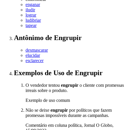
enganar
iludir
lograr
ludibriar
tapear
Antônimo
de
Engrupir
desmascarar
elucidar
esclarecer
Exemplos de Uso
de Engrupir
O vendedor tentou
engrupir
o cliente com promessas
irreais sobre o produto.
Exemplo de uso comum
Não se deixe
engrupir
por políticos que fazem
promessas impossíveis durante as campanhas.
Comentário em coluna política, Jornal O Globo,