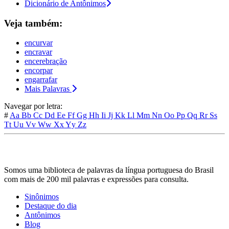
Dicionário de Antônimos
Veja também:
encurvar
encravar
encerebração
encorpar
engarrafar
Mais Palavras
Navegar por letra:
#
Aa
Bb
Cc
Dd
Ee
Ff
Gg
Hh
Ii
Jj
Kk
Ll
Mm
Nn
Oo
Pp
Qq
Rr
Ss
Tt
Uu
Vv
Ww
Xx
Yy
Zz
Somos uma biblioteca de palavras da língua portuguesa do Brasil
com mais de 200 mil palavras e expressões para consulta.
Sinônimos
Destaque do dia
Antônimos
Blog