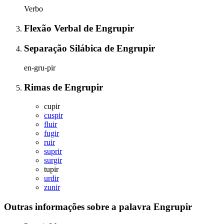
Verbo
Flexão Verbal
de
Engrupir
Separação Silábica
de
Engrupir
en-gru-pir
Rimas
de
Engrupir
cupir
cuspir
fluir
fugir
ruir
suprir
surgir
tupir
urdir
zunir
Outras informações sobre
a palavra
Engrupir