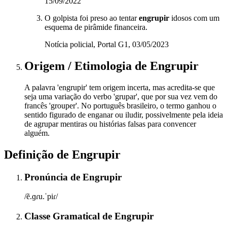
15/09/2022
O golpista foi preso ao tentar
engrupir
idosos com um
esquema de pirâmide financeira.
Notícia policial, Portal G1, 03/05/2023
Origem / Etimologia
de
Engrupir
A palavra 'engrupir' tem origem incerta, mas acredita-se que
seja uma variação do verbo 'grupar', que por sua vez vem do
francês 'grouper'. No português brasileiro, o termo ganhou o
sentido figurado de enganar ou iludir, possivelmente pela ideia
de agrupar mentiras ou histórias falsas para convencer
alguém.
Definição de
Engrupir
Pronúncia
de
Engrupir
/ẽ.ɡɾu.ˈpiɾ/
Classe Gramatical
de
Engrupir