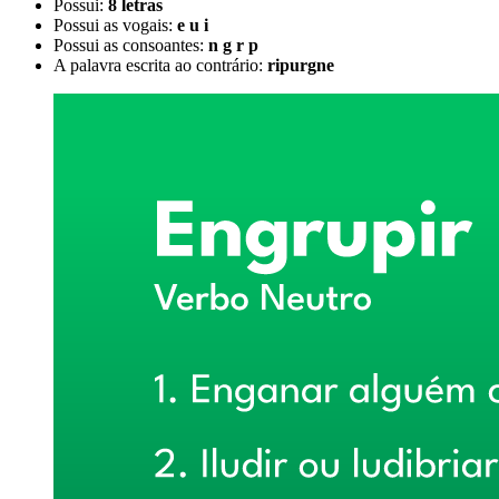
Possui:
8 letras
Possui as vogais:
e u i
Possui as consoantes:
n g r p
A palavra escrita ao contrário:
ripurgne