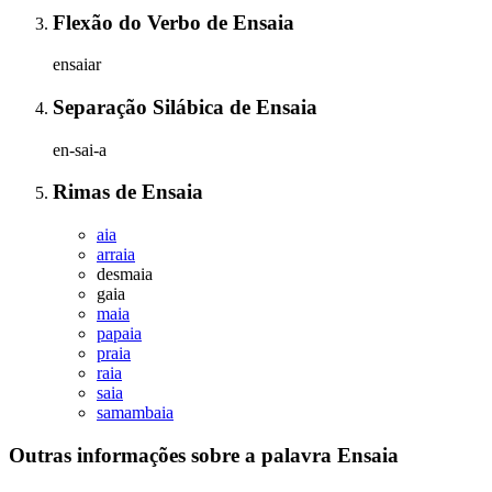
Flexão do Verbo
de
Ensaia
ensaiar
Separação Silábica
de
Ensaia
en-sai-a
Rimas
de
Ensaia
aia
arraia
desmaia
gaia
maia
papaia
praia
raia
saia
samambaia
Outras informações sobre
a palavra
Ensaia