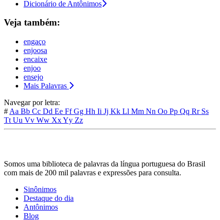
Dicionário de Antônimos
Veja também:
engaço
enjoosa
encaixe
enjoo
ensejo
Mais Palavras
Navegar por letra:
#
Aa
Bb
Cc
Dd
Ee
Ff
Gg
Hh
Ii
Jj
Kk
Ll
Mm
Nn
Oo
Pp
Qq
Rr
Ss
Tt
Uu
Vv
Ww
Xx
Yy
Zz
Somos uma biblioteca de palavras da língua portuguesa do Brasil
com mais de 200 mil palavras e expressões para consulta.
Sinônimos
Destaque do dia
Antônimos
Blog