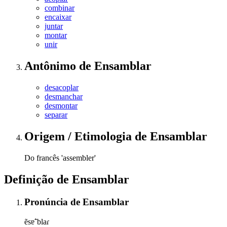
combinar
encaixar
juntar
montar
unir
Antônimo
de
Ensamblar
desacoplar
desmanchar
desmontar
separar
Origem / Etimologia
de
Ensamblar
Do francês 'assembler'
Definição de
Ensamblar
Pronúncia
de
Ensamblar
ẽsɐ̃ˈblaɾ