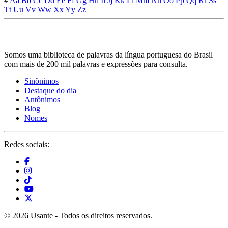
#
Aa
Bb
Cc
Dd
Ee
Ff
Gg
Hh
Ii
Jj
Kk
Ll
Mm
Nn
Oo
Pp
Qq
Rr
Ss
Tt
Uu
Vv
Ww
Xx
Yy
Zz
Somos uma biblioteca de palavras da língua portuguesa do Brasil
com mais de 200 mil palavras e expressões para consulta.
Sinônimos
Destaque do dia
Antônimos
Blog
Nomes
Redes sociais:
© 2026 Usante - Todos os direitos reservados.