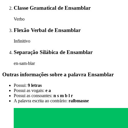
Classe Gramatical
de
Ensamblar
Verbo
Flexão Verbal
de
Ensamblar
Infinitivo
Separação Silábica
de
Ensamblar
en-sam-blar
Outras informações sobre
a palavra
Ensamblar
Possui:
9 letras
Possui as vogais:
e a
Possui as consoantes:
n s m b l r
A palavra escrita ao contrário:
ralbmasne