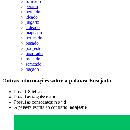
formado
gerado
herdado
ideado
julgado
ladeado
mapeado
nomeado
ousado
poupado
quadrado
rodeado
semeado
traçado
Outras informações sobre
a palavra
Ensejado
Possui:
8 letras
Possui as vogais:
e a o
Possui as consoantes:
n s j d
A palavra escrita ao contrário:
odajesne