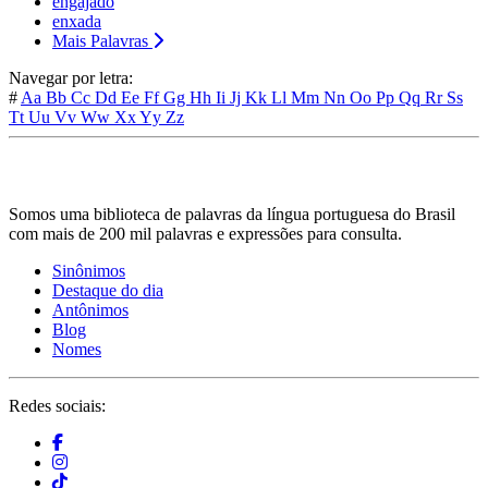
engajado
enxada
Mais Palavras
Navegar por letra:
#
Aa
Bb
Cc
Dd
Ee
Ff
Gg
Hh
Ii
Jj
Kk
Ll
Mm
Nn
Oo
Pp
Qq
Rr
Ss
Tt
Uu
Vv
Ww
Xx
Yy
Zz
Somos uma biblioteca de palavras da língua portuguesa do Brasil
com mais de 200 mil palavras e expressões para consulta.
Sinônimos
Destaque do dia
Antônimos
Blog
Nomes
Redes sociais: