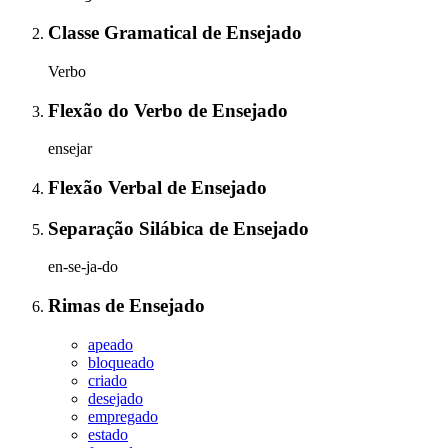
Classe Gramatical
de
Ensejado
Verbo
Flexão do Verbo
de
Ensejado
ensejar
Flexão Verbal
de
Ensejado
Separação Silábica
de
Ensejado
en-se-ja-do
Rimas
de
Ensejado
apeado
bloqueado
criado
desejado
empregado
estado