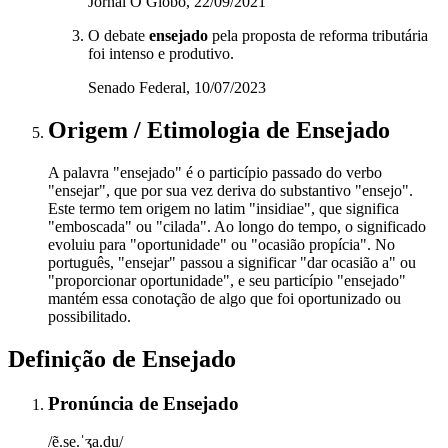
Jornal O Globo, 22/09/2021
O debate
ensejado
pela proposta de reforma tributária
foi intenso e produtivo.
Senado Federal, 10/07/2023
Origem / Etimologia
de
Ensejado
A palavra "ensejado" é o particípio passado do verbo
"ensejar", que por sua vez deriva do substantivo "ensejo".
Este termo tem origem no latim "insidiae", que significa
"emboscada" ou "cilada". Ao longo do tempo, o significado
evoluiu para "oportunidade" ou "ocasião propícia". No
português, "ensejar" passou a significar "dar ocasião a" ou
"proporcionar oportunidade", e seu particípio "ensejado"
mantém essa conotação de algo que foi oportunizado ou
possibilitado.
Definição de
Ensejado
Pronúncia
de
Ensejado
/ẽ.se.ˈʒa.du/