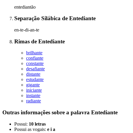
entediantão
Separação Silábica
de
Entediante
en-te-di-an-te
Rimas
de
Entediante
brilhante
confiante
constante
desafiante
distante
estudante
gigante
iniciante
instante
radiante
Outras informações sobre
a palavra
Entediante
Possui:
10 letras
Possui as vogais:
e i a