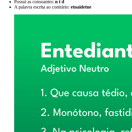
Possui as consoantes:
n t d
A palavra escrita ao contrário:
etnaidetne