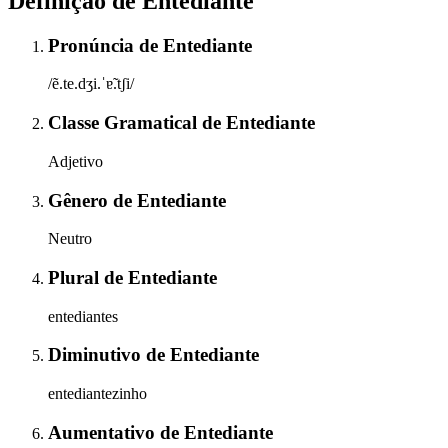
Definição de
Entediante
Pronúncia
de
Entediante
/ẽ.te.dʒi.ˈɐ̃.tʃi/
Classe Gramatical
de
Entediante
Adjetivo
Gênero
de
Entediante
Neutro
Plural
de
Entediante
entediantes
Diminutivo
de
Entediante
entediantezinho
Aumentativo
de
Entediante