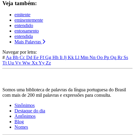
Veja também:
emitente
eminentemente
entendido
entonamento
entendida
Mais Palavras
Navegar por letra:
#
Aa
Bb
Cc
Dd
Ee
Ff
Gg
Hh
Ii
Jj
Kk
Ll
Mm
Nn
Oo
Pp
Qq
Rr
Ss
Tt
Uu
Vv
Ww
Xx
Yy
Zz
Somos uma biblioteca de palavras da língua portuguesa do Brasil
com mais de 200 mil palavras e expressões para consulta.
Sinônimos
Destaque do dia
Antônimos
Blog
Nomes