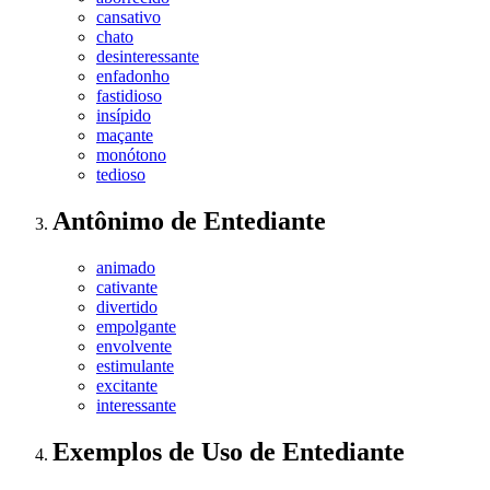
cansativo
chato
desinteressante
enfadonho
fastidioso
insípido
maçante
monótono
tedioso
Antônimo
de
Entediante
animado
cativante
divertido
empolgante
envolvente
estimulante
excitante
interessante
Exemplos de Uso
de Entediante