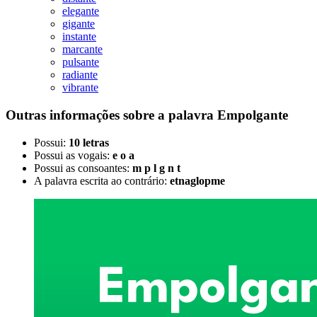
elegante
gigante
instante
marcante
pulsante
radiante
vibrante
Outras informações sobre
a palavra
Empolgante
Possui:
10 letras
Possui as vogais:
e o a
Possui as consoantes:
m p l g n t
A palavra escrita ao contrário:
etnaglopme