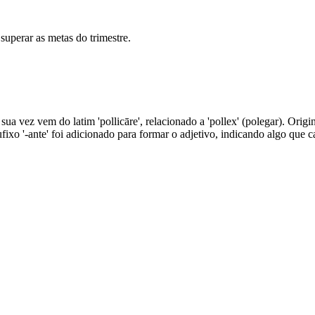
superar as metas do trimestre.
ua vez vem do latim 'pollicāre', relacionado a 'pollex' (polegar). Origi
ufixo '-ante' foi adicionado para formar o adjetivo, indicando algo que 