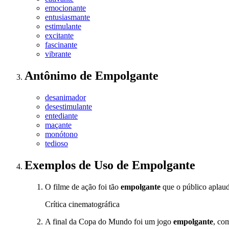
emocionante
entusiasmante
estimulante
excitante
fascinante
vibrante
Antônimo
de
Empolgante
desanimador
desestimulante
entediante
maçante
monótono
tedioso
Exemplos de Uso
de Empolgante
O filme de ação foi tão
empolgante
que o público aplaudi
Crítica cinematográfica
A final da Copa do Mundo foi um jogo
empolgante
, co