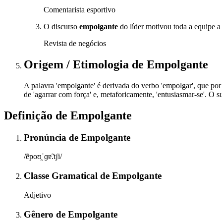
Comentarista esportivo
O discurso
empolgante
do líder motivou toda a equipe a 
Revista de negócios
Origem / Etimologia
de
Empolgante
A palavra 'empolgante' é derivada do verbo 'empolgar', que por s
de 'agarrar com força' e, metaforicamente, 'entusiasmar-se'. O s
Definição de
Empolgante
Pronúncia
de
Empolgante
/ẽpoʊ̯ˈɡɐ̃.tʃi/
Classe Gramatical
de
Empolgante
Adjetivo
Gênero
de
Empolgante