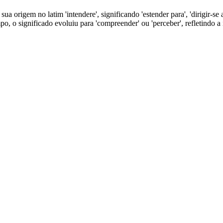
a origem no latim 'intendere', significando 'estender para', 'dirigir-se a
empo, o significado evoluiu para 'compreender' ou 'perceber', refletindo 