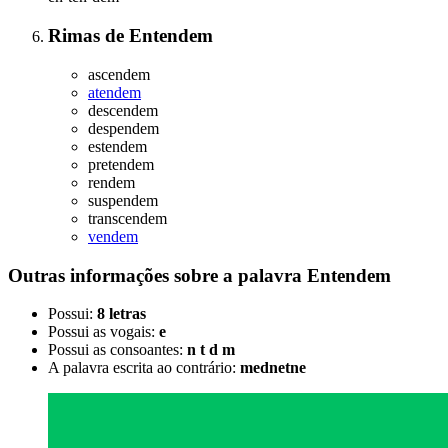
Rimas
de
Entendem
ascendem
atendem
descendem
despendem
estendem
pretendem
rendem
suspendem
transcendem
vendem
Outras informações sobre
a palavra
Entendem
Possui:
8 letras
Possui as vogais:
e
Possui as consoantes:
n t d m
A palavra escrita ao contrário:
mednetne