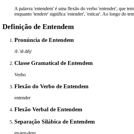
A palavra 'entendem' é uma flexão do verbo 'entender', que tem su
enquanto 'tendere' significa 'estender', 'esticar'. Ao longo do t
Definição de
Entendem
Pronúncia
de
Entendem
/ẽ.ˈtẽ.dẽj/
Classe Gramatical
de
Entendem
Verbo
Flexão do Verbo
de
Entendem
entender
Flexão Verbal
de
Entendem
Separação Silábica
de
Entendem
en-ten-dem