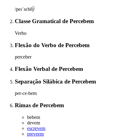
/peɾˈsɛbẽj̃/
Classe Gramatical
de
Percebem
Verbo
Flexão do Verbo
de
Percebem
perceber
Flexão Verbal
de
Percebem
Separação Silábica
de
Percebem
per-ce-bem
Rimas
de
Percebem
bebem
devem
escrevem
preveem