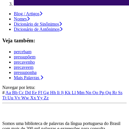
Blog / Artigos
Nomes
Dicionário de Sinônimos
Dicionário de Antônimos
Veja também:
percebam
pressupõem
precavenho
precaveem
pressuponha
Mais Palavras
Navegar por letra:
#
Aa
Bb
Cc
Dd
Ee
Ff
Gg
Hh
Ii
Jj
Kk
Ll
Mm
Nn
Oo
Pp
Qq
Rr
Ss
Tt
Uu
Vv
Ww
Xx
Yy
Zz
Somos uma biblioteca de palavras da língua portuguesa do Brasil
com mais de 200 mil palavras e expressões para consulta.