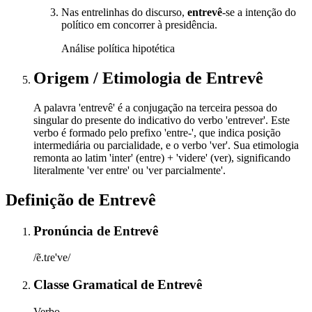
Nas entrelinhas do discurso,
entrevê
-se a intenção do
político em concorrer à presidência.
Análise política hipotética
Origem / Etimologia
de
Entrevê
A palavra 'entrevê' é a conjugação na terceira pessoa do
singular do presente do indicativo do verbo 'entrever'. Este
verbo é formado pelo prefixo 'entre-', que indica posição
intermediária ou parcialidade, e o verbo 'ver'. Sua etimologia
remonta ao latim 'inter' (entre) + 'videre' (ver), significando
literalmente 'ver entre' ou 'ver parcialmente'.
Definição de
Entrevê
Pronúncia
de
Entrevê
/ẽ.tɾe've/
Classe Gramatical
de
Entrevê
Verbo