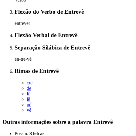
Flexão do Verbo
de
Entrevê
entrever
Flexão Verbal
de
Entrevê
Separação Silábica
de
Entrevê
en-tre-vê
Rimas
de
Entrevê
cre
de
fé
lê
pé
vê
Outras informações sobre
a palavra
Entrevê
Possui:
8 letras