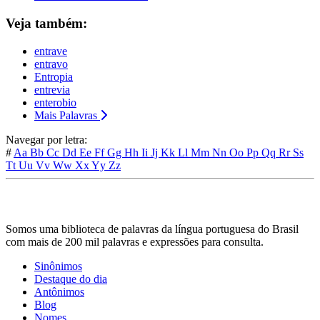
Veja também:
entrave
entravo
Entropia
entrevia
enterobio
Mais Palavras
Navegar por letra:
#
Aa
Bb
Cc
Dd
Ee
Ff
Gg
Hh
Ii
Jj
Kk
Ll
Mm
Nn
Oo
Pp
Qq
Rr
Ss
Tt
Uu
Vv
Ww
Xx
Yy
Zz
Somos uma biblioteca de palavras da língua portuguesa do Brasil
com mais de 200 mil palavras e expressões para consulta.
Sinônimos
Destaque do dia
Antônimos
Blog
Nomes