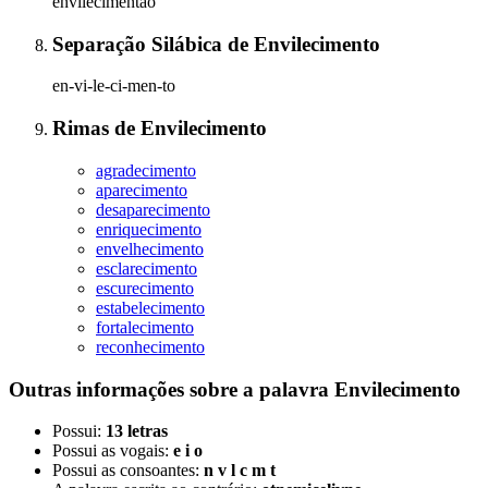
envilecimentão
Separação Silábica
de
Envilecimento
en-vi-le-ci-men-to
Rimas
de
Envilecimento
agradecimento
aparecimento
desaparecimento
enriquecimento
envelhecimento
esclarecimento
escurecimento
estabelecimento
fortalecimento
reconhecimento
Outras informações sobre
a palavra
Envilecimento
Possui:
13 letras
Possui as vogais:
e i o
Possui as consoantes:
n v l c m t