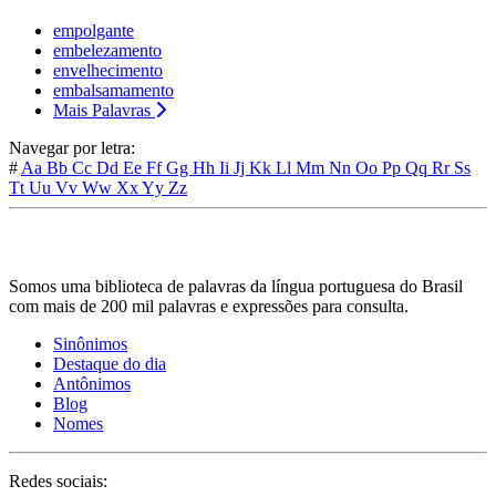
empolgante
embelezamento
envelhecimento
embalsamamento
Mais Palavras
Navegar por letra:
#
Aa
Bb
Cc
Dd
Ee
Ff
Gg
Hh
Ii
Jj
Kk
Ll
Mm
Nn
Oo
Pp
Qq
Rr
Ss
Tt
Uu
Vv
Ww
Xx
Yy
Zz
Somos uma biblioteca de palavras da língua portuguesa do Brasil
com mais de 200 mil palavras e expressões para consulta.
Sinônimos
Destaque do dia
Antônimos
Blog
Nomes
Redes sociais: