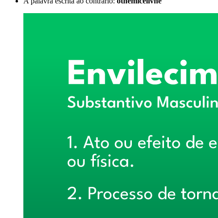
A palavra escrita ao contrário:
otnemicelivne