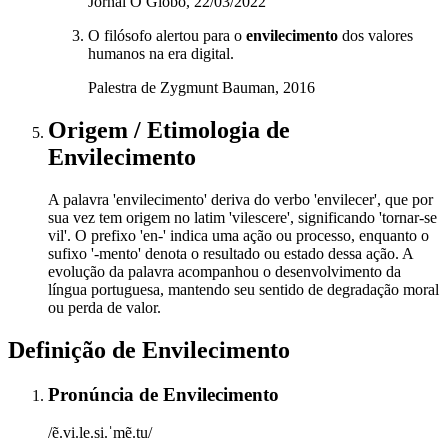
Jornal O Globo, 22/03/2022
O filósofo alertou para o
envilecimento
dos valores
humanos na era digital.
Palestra de Zygmunt Bauman, 2016
Origem / Etimologia
de
Envilecimento
A palavra 'envilecimento' deriva do verbo 'envilecer', que por
sua vez tem origem no latim 'vilescere', significando 'tornar-se
vil'. O prefixo 'en-' indica uma ação ou processo, enquanto o
sufixo '-mento' denota o resultado ou estado dessa ação. A
evolução da palavra acompanhou o desenvolvimento da
língua portuguesa, mantendo seu sentido de degradação moral
ou perda de valor.
Definição de
Envilecimento
Pronúncia
de
Envilecimento
/ẽ.vi.le.si.ˈmẽ.tu/