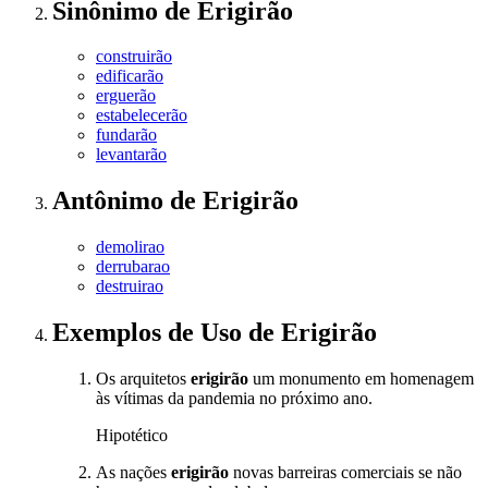
Sinônimo
de
Erigirão
construirão
edificarão
erguerão
estabelecerão
fundarão
levantarão
Antônimo
de
Erigirão
demolirao
derrubarao
destruirao
Exemplos de Uso
de Erigirão
Os arquitetos
erigirão
um monumento em homenagem
às vítimas da pandemia no próximo ano.
Hipotético
As nações
erigirão
novas barreiras comerciais se não