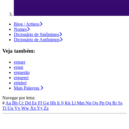
Blog / Artigos
Nomes
Dicionário de Sinônimos
Dicionário de Antônimos
Veja também:
erguer
erigir
erguerão
erguerei
erigirei
Mais Palavras
Navegar por letra:
#
Aa
Bb
Cc
Dd
Ee
Ff
Gg
Hh
Ii
Jj
Kk
Ll
Mm
Nn
Oo
Pp
Qq
Rr
Ss
Tt
Uu
Vv
Ww
Xx
Yy
Zz