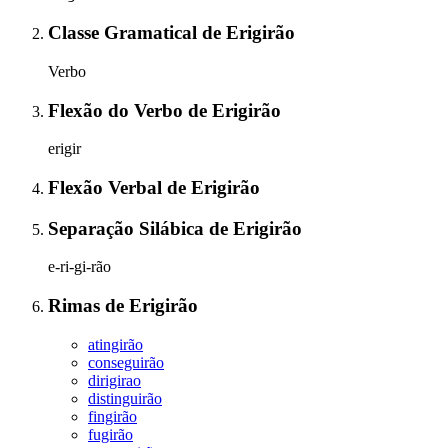
Classe Gramatical
de
Erigirão
Verbo
Flexão do Verbo
de
Erigirão
erigir
Flexão Verbal
de
Erigirão
Separação Silábica
de
Erigirão
e-ri-gi-rão
Rimas
de
Erigirão
atingirão
conseguirão
dirigirao
distinguirão
fingirão
fugirão