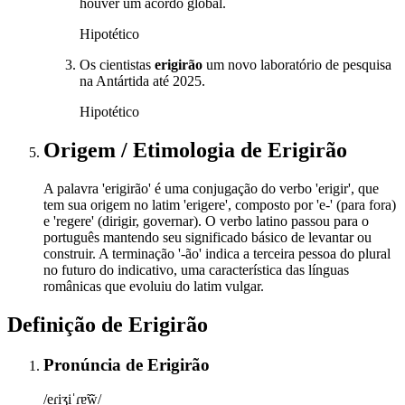
houver um acordo global.
Hipotético
Os cientistas
erigirão
um novo laboratório de pesquisa
na Antártida até 2025.
Hipotético
Origem / Etimologia
de
Erigirão
A palavra 'erigirão' é uma conjugação do verbo 'erigir', que
tem sua origem no latim 'erigere', composto por 'e-' (para fora)
e 'regere' (dirigir, governar). O verbo latino passou para o
português mantendo seu significado básico de levantar ou
construir. A terminação '-ão' indica a terceira pessoa do plural
no futuro do indicativo, uma característica das línguas
românicas que evoluiu do latim vulgar.
Definição de
Erigirão
Pronúncia
de
Erigirão
/eɾiʒiˈɾɐ̃w̃/