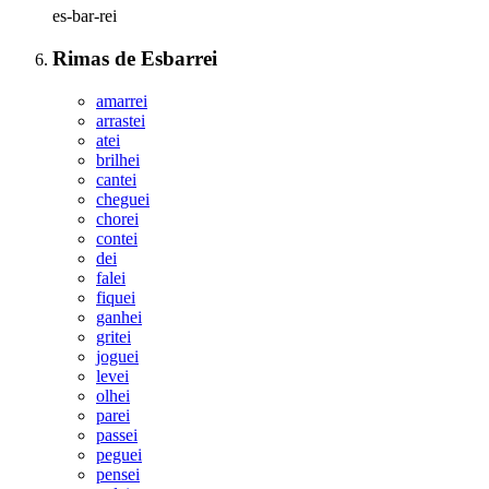
es-bar-rei
Rimas
de
Esbarrei
amarrei
arrastei
atei
brilhei
cantei
cheguei
chorei
contei
dei
falei
fiquei
ganhei
gritei
joguei
levei
olhei
parei
passei
peguei
pensei