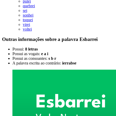
pulei
quebrei
sei
sonhei
toquei
virei
voltei
Outras informações sobre
a palavra
Esbarrei
Possui:
8 letras
Possui as vogais:
e a i
Possui as consoantes:
s b r
A palavra escrita ao contrário:
ierrabse