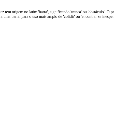
vez tem origem no latim 'barra', significando 'tranca' ou 'obstáculo'. O 
ra uma barra' para o uso mais amplo de 'colidir' ou 'encontrar-se inespe