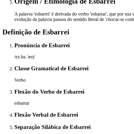
Origem / Etimologia
de
Esbarrei
A palavra 'esbarrei' é derivada do verbo 'esbarrar', que por sua 
evolução da palavra passou do sentido literal de 'chocar-se cont
Definição de
Esbarrei
Pronúncia
de
Esbarrei
/ez.ba.ˈʁej/
Classe Gramatical
de
Esbarrei
Verbo
Flexão do Verbo
de
Esbarrei
esbarrar
Flexão Verbal
de
Esbarrei
Separação Silábica
de
Esbarrei