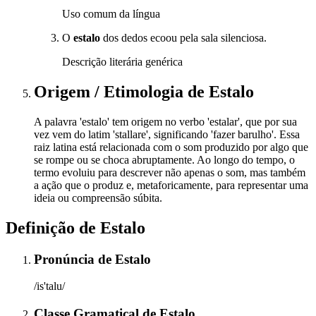
Uso comum da língua
O
estalo
dos dedos ecoou pela sala silenciosa.
Descrição literária genérica
Origem / Etimologia
de
Estalo
A palavra 'estalo' tem origem no verbo 'estalar', que por sua
vez vem do latim 'stallare', significando 'fazer barulho'. Essa
raiz latina está relacionada com o som produzido por algo que
se rompe ou se choca abruptamente. Ao longo do tempo, o
termo evoluiu para descrever não apenas o som, mas também
a ação que o produz e, metaforicamente, para representar uma
ideia ou compreensão súbita.
Definição de
Estalo
Pronúncia
de
Estalo
/is'talu/
Classe Gramatical
de
Estalo