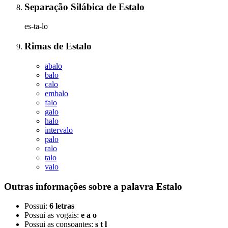
Separação Silábica
de
Estalo
es-ta-lo
Rimas
de
Estalo
abalo
balo
calo
embalo
falo
galo
halo
intervalo
palo
ralo
talo
valo
Outras informações sobre
a palavra
Estalo
Possui:
6 letras
Possui as vogais:
e a o
Possui as consoantes:
s t l