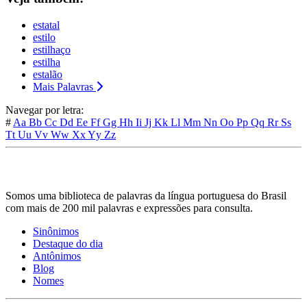
estatal
estilo
estilhaço
estilha
estalão
Mais Palavras
Navegar por letra:
#
Aa
Bb
Cc
Dd
Ee
Ff
Gg
Hh
Ii
Jj
Kk
Ll
Mm
Nn
Oo
Pp
Qq
Rr
Ss
Tt
Uu
Vv
Ww
Xx
Yy
Zz
Somos uma biblioteca de palavras da língua portuguesa do Brasil
com mais de 200 mil palavras e expressões para consulta.
Sinônimos
Destaque do dia
Antônimos
Blog
Nomes