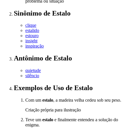
problema ou situação
Sinônimo
de
Estalo
clique
estalido
estouro
insight
inspiração
Antônimo
de
Estalo
quietude
silêncio
Exemplos de Uso
de Estalo
Com um
estalo
, a madeira velha cedeu sob seu peso.
Criação própria para ilustração
Teve um
estalo
e finalmente entendeu a solução do
enigma.