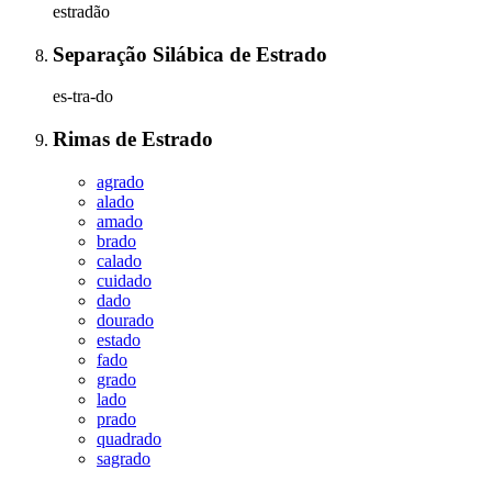
estradão
Separação Silábica
de
Estrado
es-tra-do
Rimas
de
Estrado
agrado
alado
amado
brado
calado
cuidado
dado
dourado
estado
fado
grado
lado
prado
quadrado
sagrado