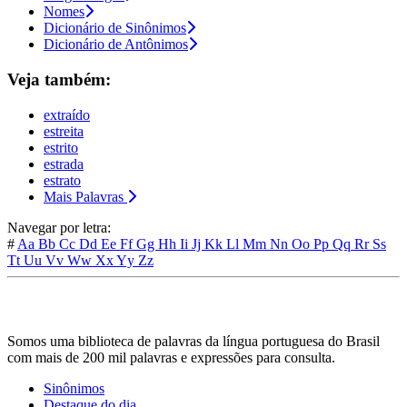
Nomes
Dicionário de Sinônimos
Dicionário de Antônimos
Veja também:
extraído
estreita
estrito
estrada
estrato
Mais Palavras
Navegar por letra:
#
Aa
Bb
Cc
Dd
Ee
Ff
Gg
Hh
Ii
Jj
Kk
Ll
Mm
Nn
Oo
Pp
Qq
Rr
Ss
Tt
Uu
Vv
Ww
Xx
Yy
Zz
Somos uma biblioteca de palavras da língua portuguesa do Brasil
com mais de 200 mil palavras e expressões para consulta.
Sinônimos
Destaque do dia