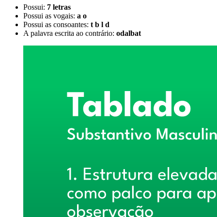
Possui:
7 letras
Possui as vogais:
a o
Possui as consoantes:
t b l d
A palavra escrita ao contrário:
odalbat