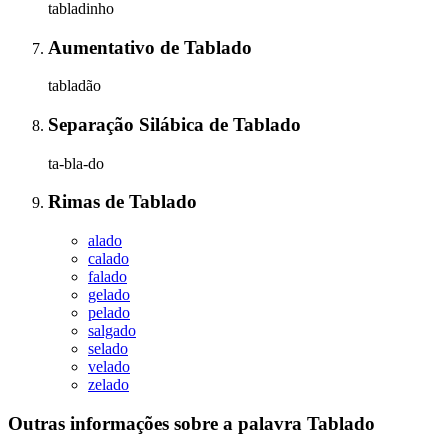
tabladinho
Aumentativo
de
Tablado
tabladão
Separação Silábica
de
Tablado
ta-bla-do
Rimas
de
Tablado
alado
calado
falado
gelado
pelado
salgado
selado
velado
zelado
Outras informações sobre
a palavra
Tablado